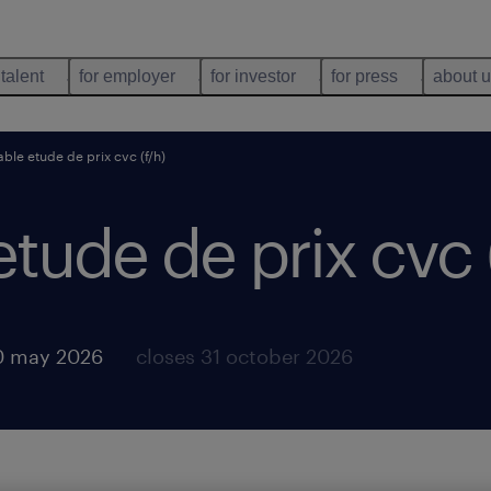
 talent
for employer
for investor
for press
about 
ble etude de prix cvc (f/h)
tude de prix cvc (
0 may 2026
closes 31 october 2026