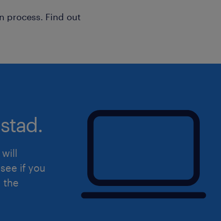
n process. Find out
stad.
will
see if you
d the