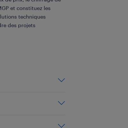
MGP et constituez les
olutions techniques
re des projets
lien avec les groupements
et participez aux revues de
 domaine du génie
rience de 2 années
 Chargé d'Affaires CVC