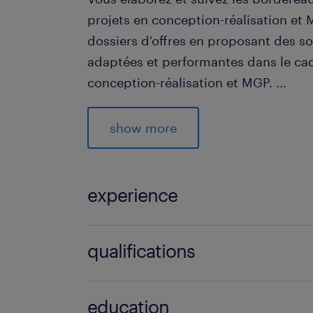
projets en conception-réalisation et 
dossiers d'offres en proposant des s
adaptées et performantes dans le cad
conception-réalisation et MGP.
...
Enfin, vous répondez aux projets en 
show more
d'entreprises et de maîtrise d'œuvre 
conception.
experience
profil recherché
2 année(s)
qualifications
De formation Bac+3 à Bac+5 dans le
climatique, vous justifiez d'une expé
Ingénieur d'études (F/H)
minimum en chiffrage oy en tant que
education