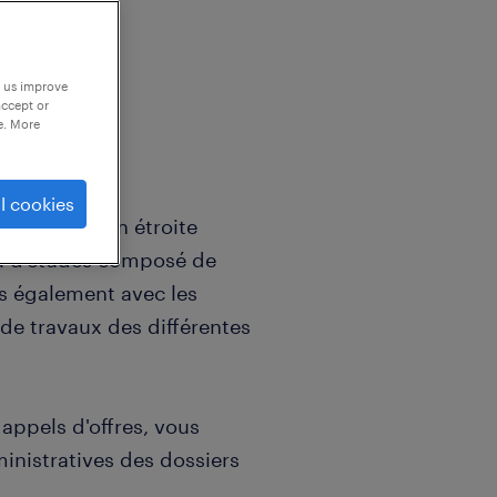
p us improve
accept or
e. More
l cookies
 travaillez en étroite
au d'études composé de
is également avec les
 de travaux des différentes
appels d'offres, vous
inistratives des dossiers