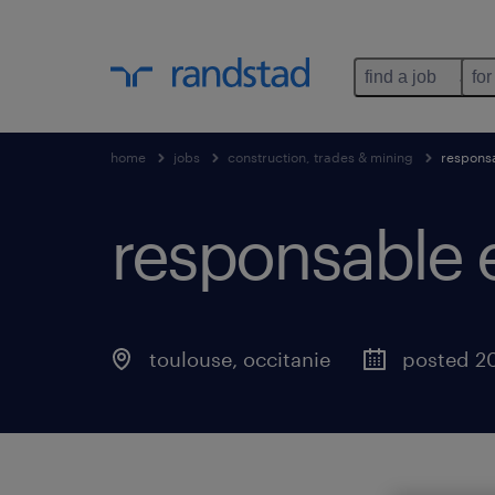
find a job
for
home
jobs
construction, trades & mining
responsa
responsable e
toulouse
,
occitanie
posted 2