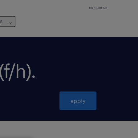
contact us
us
f/h)
.
apply