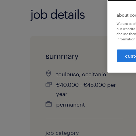
job details
about co
We use cooki
our website.
decline them
information 
summary
cust
toulouse, occitanie
€40,000 - €45,000 per
year
permanent
job category