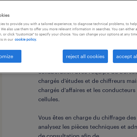
okies
es to provide you with a tailored experience, to diagnose technical problems, to hel
 We also use them to offer you more relevant information in searches. You can either 
, or click "customize" to specify your choice. You can change your options at any tim
is in our
cookie policy.
descriptif du poste
omize
reject all cookies
accept al
Rattaché à la directrice d'études, vous
collaboration avec l'équipe du bure
chargés d'études et de chiffreurs ma
chargés d'affaires et les conducteurs
cellules.
Vous êtes en charge du chiffrage des 
analysez les pièces techniques et adm
de consultation afin de