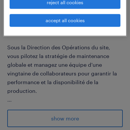
reject all cookies
job details
accept all cookies
descriptif du poste
Sous la Direction des Opérations du site,
vous pilotez la stratégie de maintenance
globale et managez une équipe d'une
vingtaine de collaborateurs pour garantir la
performance et la disponibilité de la
production.
...
Dans un service sain et déjà bien structuré,
vous passerez d'un rôle initial très terrain à
show more
une posture plus stratégique axée sur les