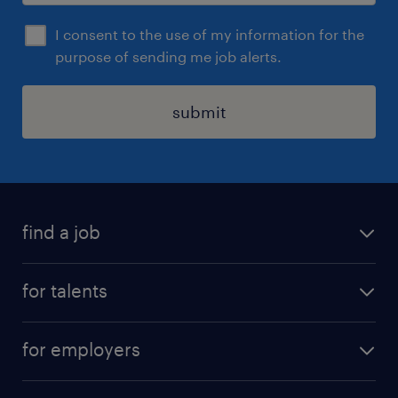
I consent to the use of my information for the
purpose of sending me job alerts.
submit
find a job
all jobs
for talents
career advice
operational career
careers at Randstad
for employers
professional career
staffing solutions
digital career