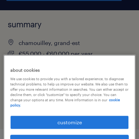
summary
chamouilley, grand-est
€55,000 - €60,000 per year
permanent
about cookies
We use cookies to provide you with a tailored experience, to diagnose
technical problems, to help us improve our website. We also use them to
offer you more relevant information in searches. You can either accept or
job category
decline them, or click "customize" to specify your choice. You can
change your options at any time. More information is in our
cookie
manufacturing & production
policy.
customize