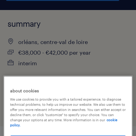
summary
orléans, centre-val de loire
€38,000 - €42,000 per year
interim
job category
about cookies
manufacturing & production
We use cookies to provide you with a tailored experience, to diagnose
technical problems, to help us improve our website. We also use them to
offer you more relevant information in searches. You can either accept or
decline them, or click "customize" to specify your choice. You can
change your options at any time. More information is in our
cookie
policy.