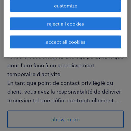
customize
job details
reject all cookies
descriptif du poste
accept all cookies
Dans le cadre d'un projet et de contrats à
l'export, vous intégrez une équipe dynamique
pour faire face à un accroissement
temporaire d'activité
En tant que point de contact privilégié du
client, vous avez la responsabilité de délivrer
le service tel que défini contractuellement.
...
Dans ce contexte, vos responsabilités
principales sont les suivantes :
show more