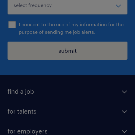
I consent to the use of my information for the
purpose of sending me job alerts.
submit
find a job
all jobs
for talents
career advice
operational career
careers at Randstad
for employers