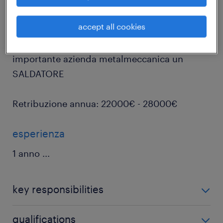
job details
accept all cookies
Randstad Italia, filiale di Brescia, cerca per
importante azienda metalmeccanica un
SALDATORE
Retribuzione annua: 22000€ - 28000€
esperienza
1 anno
...
key responsibilities
responsabilità
qualifications