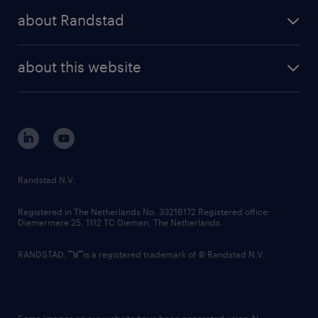
press releases
randstad share
randstad professional
about Randstad
news and events
investor contacts
randstad enterprise
company profile
future of work
randstad digital
about this website
sustainability
tech suite
disclaimer
equity, diversity, inclusion and belonging
contact us
corporate governance
randstad innovation fund
country websites
Randstad N.V.
contact us
Registered in The Netherlands No: 33216172 Registered office:
Diemermere 25, 1112 TC Diemen, The Netherlands.
RANDSTAD,
is a registered trademark of © Randstad N.V.
Some images on our website have been generated using AI.