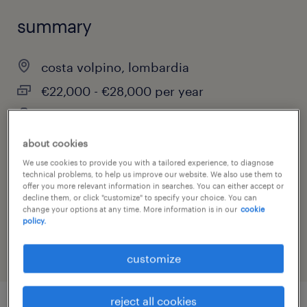
summary
costa volpino, lombardia
€22,000 - €28,000 per year
temporary
full-time
about cookies
We use cookies to provide you with a tailored experience, to diagnose
technical problems, to help us improve our website. We also use them to
offer you more relevant information in searches. You can either accept or
decline them, or click "customize" to specify your choice. You can
job category
change your options at any time. More information is in our
cookie
policy.
other
customize
reject all cookies