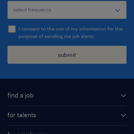
I consent to the use of my information for the
purpose of sending me job alerts.
submit
find a job
all jobs
for talents
career advice
operational career
careers at Randstad