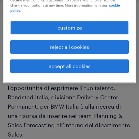
change your options at any time. More information is in our
cookie
policy.
job details
customize
Metti in moto la tua carriera all’interno di
reject all cookies
BMW Group Italia!
accept all cookies
Inizia a realizzare i tuoi sogni in un ambiente
innovativo e dinamico che ti darà
l’opportunità di esprimere il tuo talento.
Randstad Italia, divisione Delivery Center
Permanent, per BMW Italia è alla ricerca di
una risorsa da inserire nel team Planning &
Sales Forecasting all’interno del dipartimento
Sales.