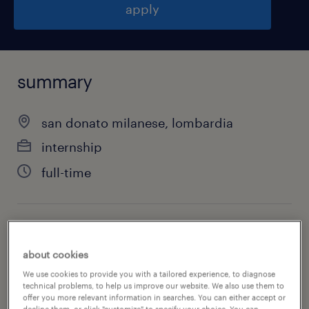
apply
summary
san donato milanese, lombardia
internship
full-time
job category
science & research
about cookies
We use cookies to provide you with a tailored experience, to diagnose
technical problems, to help us improve our website. We also use them to
offer you more relevant information in searches. You can either accept or
decline them, or click "customize" to specify your choice. You can