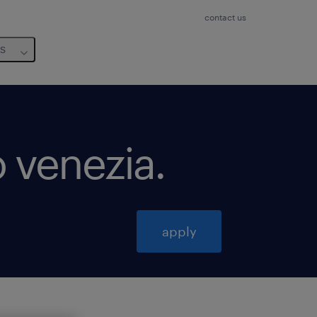
contact us
us
o venezia
.
apply