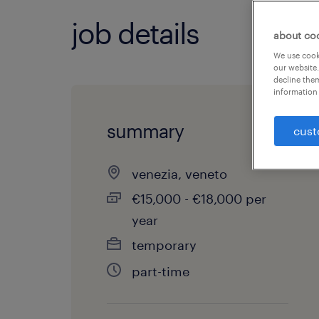
job details
about co
We use cooki
our website.
decline them
information 
summary
cust
venezia, veneto
€15,000 - €18,000 per
year
temporary
part-time