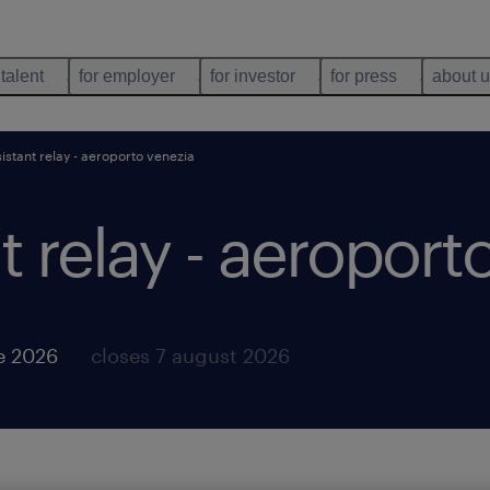
 talent
for employer
for investor
for press
about 
sistant relay - aeroporto venezia
t relay - aeroport
e 2026
closes 7 august 2026