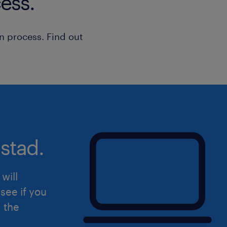
ess.
Orario di lavoro: Disponibilità sia 
time (30 ore settimanali) su turni,
n process. Find out
domenica.
Sedi di lavoro: Aeroporto di Vene
Inquadramento: 5° Livello - CCNL
Pubblici Esercizi (FIPE).
Retribuzione: € 1.580 lordi/mese 
(per 14 mensilità), da riparametra
stad.
proporzionalmente in caso di con
30h.
will
see if you
Benefit inclusi: Pausa retribuita, 
d the
formazione continua e benefit azi