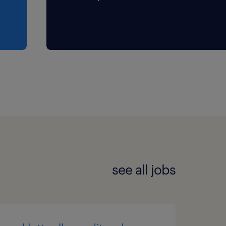
i far parte di un
andidatura!
one di genere
rio (NB) ai sensi
Legislativo n.
. 96/2026 ed è
o della diversity e
see all jobs
ere l'informativa
ensi dell'art. 13
protezione dei