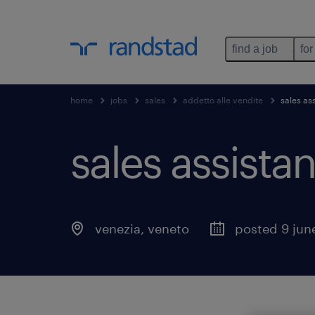
find a job
for
home
jobs
sales
addetto alle vendite
sales as
sales assistan
venezia
,
veneto
posted 9 jun