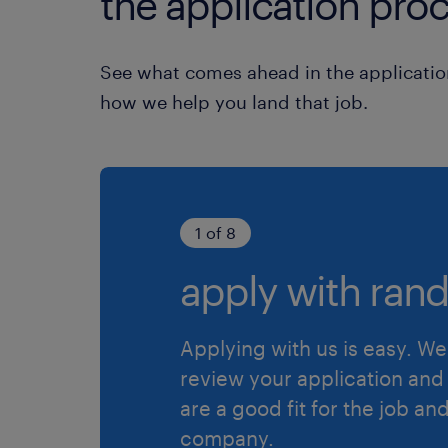
the application proc
See what comes ahead in the applicatio
how we help you land that job.
1 of 8
apply with rand
Applying with us is easy. We 
review your application and 
are a good fit for the job an
company.