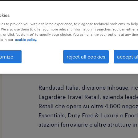
okies
es to provide you with a tailored experience, to diagnose technical problems, to hel
 We also use them to offer you more relevant information in searches. You can either 
, or click "customize" to specify your choice. You can change your options at any tim
is in our
cookie policy.
Sei una persona dinamica e curiosa? T
contatto con il cliente e stai cercan
omize
reject all cookies
accept al
nell’assistenza clienti in un contesto
Questa è l’opportunità che fa per te!
Randstad Italia, divisione Inhouse, ri
Lagardère Travel Retail, azienda leade
Retail che opera su oltre 4.800 negoz
Essentials, Duty Free & Luxury e Food
stazioni ferroviarie e altre strutture 