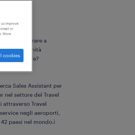
p us improve
accept or
e. More
i piace lavorare a
do un’opportunità
l cookies
 multinazionale?
cerca Sales Assistant per
r nel settore del Travel
i attraverso Travel
service negli aeroporti,
in 42 paesi nel mondo.ì