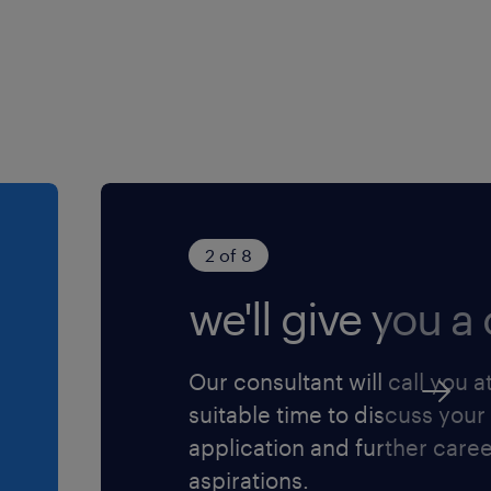
Full-time sia Part-
 dal lunedì alla
zia Marco Polo
 Turismo e
2 of 8
su base Full-time
re
we'll give you a c
tratto Part-time
Our consultant will call you a
suitable time to discuss your
affiancamento,
application and further care
endali dedicati.
aspirations.