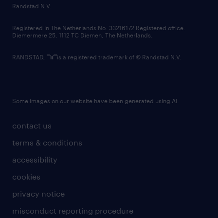
country websites
Randstad N.V.
contact us
Registered in The Netherlands No: 33216172 Registered office:
Diemermere 25, 1112 TC Diemen, The Netherlands.
RANDSTAD,
is a registered trademark of © Randstad N.V.
Some images on our website have been generated using AI.
contact us
terms & conditions
accessibility
cookies
privacy notice
misconduct reporting procedure