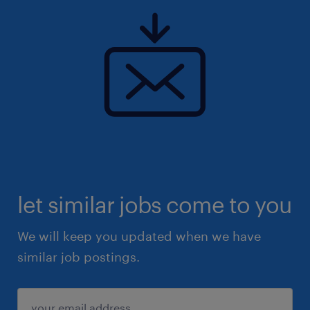
Nous recherchons pour le compte de notre
client, site industriel d'un Groupe mondial UN
CONTRÔLEUR DE GESTION VENTES- ANGLAIS
COURANT (F/H)
let similar jobs come to you
We will keep you updated when we have
similar job postings.