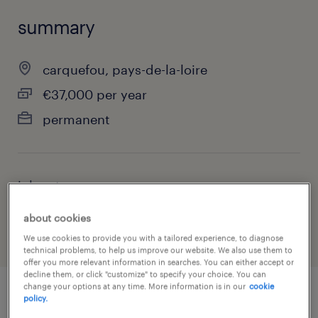
summary
carquefou, pays-de-la-loire
€37,000 per year
permanent
job category
manufacturing & production
about cookies
We use cookies to provide you with a tailored experience, to diagnose
technical problems, to help us improve our website. We also use them to
offer you more relevant information in searches. You can either accept or
decline them, or click "customize" to specify your choice. You can
change your options at any time. More information is in our
cookie
policy.
job details