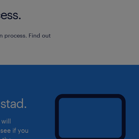
ess.
n process. Find out
stad.
will
see if you