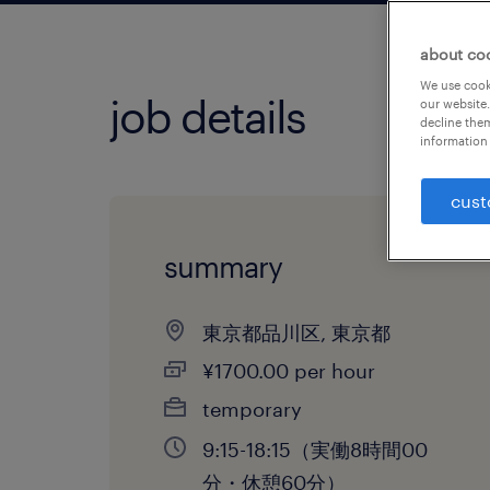
about co
We use cooki
job details
our website.
decline them
information 
cust
summary
東京都品川区, 東京都
¥1700.00 per hour
temporary
9:15-18:15（実働8時間00
分・休憩60分）