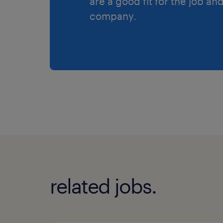
are a good fit for the job an
company.
related jobs.