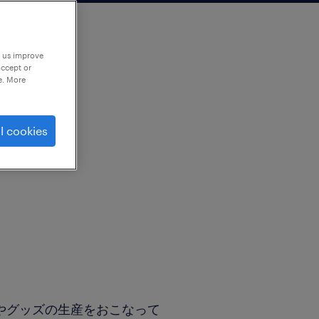
p us improve
accept or
e. More
l cookies
やグッズの生産をおこなって