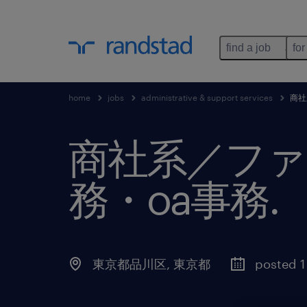
find a job
for
home
jobs
administrative & support services
商社
商社系／ファ
務・oa事務
.
東京都品川区
,
東京都
posted 1