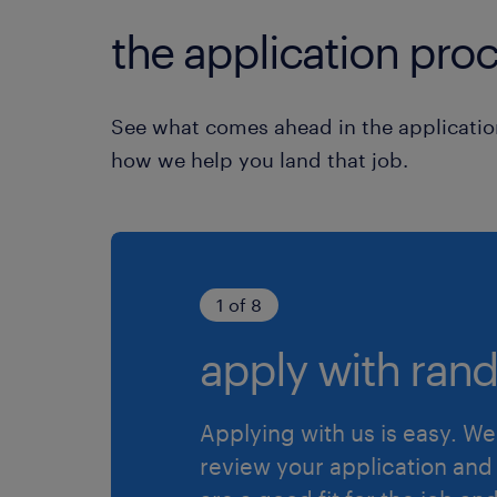
the application proc
See what comes ahead in the applicatio
how we help you land that job.
1 of 8
apply with rand
Applying with us is easy. We 
review your application and 