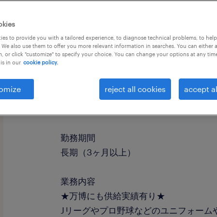
okies
es to provide you with a tailored experience, to diagnose technical problems, to hel
 We also use them to offer you more relevant information in searches. You can either 
, or click "customize" to specify your choice. You can change your options at any tim
is in our
cookie policy.
omize
reject all cookies
accept al
職種
一般事務・OA事務
勤務期間
長期（3ヶ月以上）
業務内容
★万博にも供給実績有り★
Jリーグやプロ野球などのユニフォーム