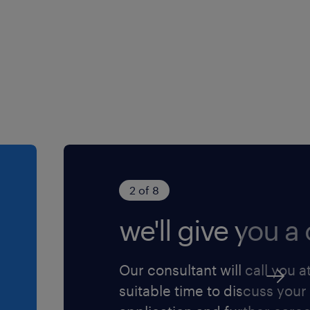
2 of 8
we'll give you a c
Our consultant will call you a
suitable time to discuss your