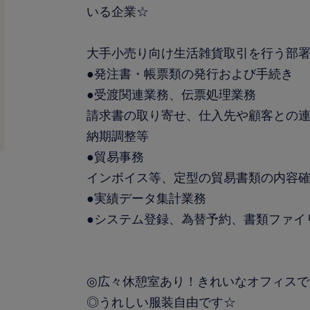
いる企業☆
大手小売り向け生活雑貨取引を行う部
●発注書・帳票類の発行および手続き
●受渡関連業務、伝票処理業務
請求書の取り寄せ、仕入先や顧客との
納期調整等
●貿易事務
インボイス等、定型の貿易書類の内容
●実績データ集計業務
●システム登録、為替予約、書類ファイ
◎広々休憩室あり！きれいなオフィスで
◎うれしい服装自由です☆