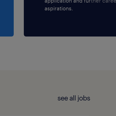
application and further care
aspirations.
see all jobs