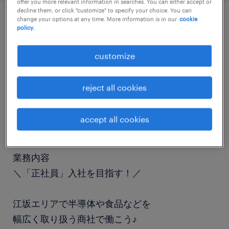
offer you more relevant information in searches. You can either accept or
decline them, or click "customize" to specify your choice. You can
change your options at any time. More information is in our
cookie
policy.
job details
customize
職種
経理（経理事務）・英文経理
reject all cookies
勤務期間
accept all cookies
長期（3ヶ月以上）
業務内容
＼「正社員」入社を目指す！／
江坂エリアで半導体や食品などを
幅広く取り扱う商社で働こう♪