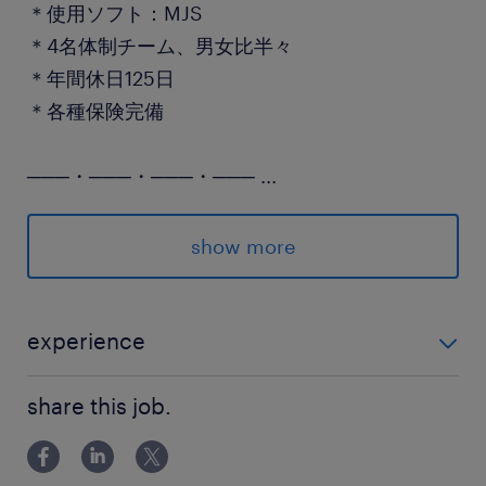
＊使用ソフト：MJS
＊4名体制チーム、男女比半々
＊年間休日125日
＊各種保険完備
───・───・───・───
...
◇正社員の募集のため、派遣期間はありません。
show more
◇ご応募には履歴書、職歴書が必要です。
エントリーの際に、作成サポートします♪
experience
派遣先の特徴
■経理のご経験がある方 ■パソコンの基礎スキルを有し
家電製品や生活用品の開発から販売までを幅広く
share this job.
ている方
手がけ、人々の豊かな暮らしを支える大手ものづ
くり会社