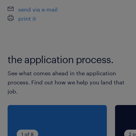
send via e-mail
▼今回は紹介予定派遣での募集です！
print it
＊履歴書・職務経歴書の作成サポートします♪
＊面接対策も実施中◎
最寄駅
the application process.
御堂筋線、北大阪急行電鉄／江坂駅（徒歩7分）
阪急宝塚本線／服部天神駅（バス12分）
See what comes ahead in the application
阪急千里線／豊津(大阪府)駅（バス15分）
process. Find out how we help you land that
job.
休日休暇
土日祝日
※年に2回程土曜出勤有り ※年間休日：125 日
就業時間
1 of 8
2 o