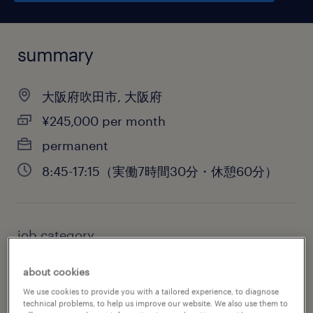
summary
大阪府吹田市, 大阪府
¥245,000 per month
permanent
8:45-17:15（実働7時間30分・休憩60分）
job category
administrative & support services
about cookies
We use cookies to provide you with a tailored experience, to diagnose
technical problems, to help us improve our website. We also use them to