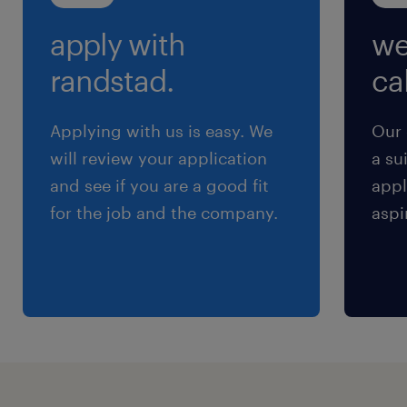
8:45-17:15（実働7時間30分・休憩60分）
apply with
we
残業
randstad.
cal
月に5～10時間程度
Applying with us is easy. We
Our 
交通費
will review your application
a su
※通勤手当は全額支給します。
and see if you are a good fit
appl
for the job and the company.
aspi