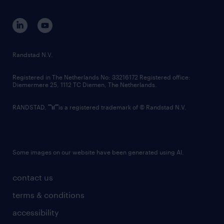
equity, diversity, inclusion and belonging
contact us
corporate governance
randstad innovation fund
country websites
Randstad N.V.
contact us
Registered in The Netherlands No: 33216172 Registered office:
Diemermere 25, 1112 TC Diemen, The Netherlands.
RANDSTAD,
is a registered trademark of © Randstad N.V.
Some images on our website have been generated using AI.
contact us
terms & conditions
accessibility