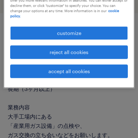
offer you more relevant information in searches. You can either accept or
decline them, or click "customize" to specify your choice. You can
change your options at any time. More information is in our
cookie
policy.
job details
customize
職種
reject all cookies
設備管理・マシンメンテナンス、その他（製造）
accept all cookies
勤務期間
長期（3ヶ月以上）
業務内容
大手工場内にある
「産業用ガス設備」の点検や、
ガス交換の立ち会いなどをお願いします。