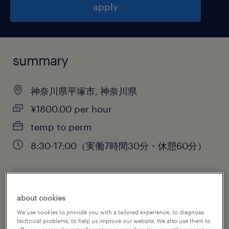
apply
summary
神奈川県平塚市, 神奈川県
¥1800.00 per hour
temp to perm
8:30-17:00（実働7時間30分・休憩60分）
job category
about cookies
engineering
We use cookies to provide you with a tailored experience, to diagnose
technical problems, to help us improve our website. We also use them to