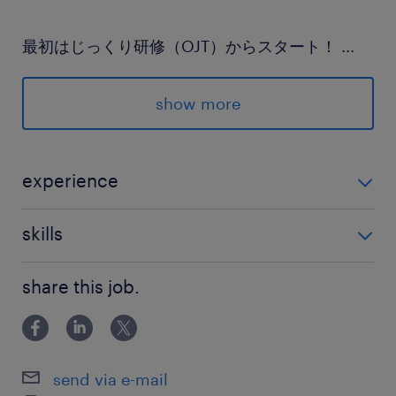
最初はじっくり研修（OJT）からスタート！
...
チームで協力して行う業務も多いので、
未経験からでも一歩ずつ
show more
「専門職としての手に職」をつけられますよ！
experience
未経験OK♪ ▼こんな経験をお持ちの方は経験・スキル
＝＝＝
skills
が活かせます ・機械や装置のメンテナンス経験
＊詳細、お気軽に問い合わせください＊
・高圧ガス製造保安責任者資格 ・工業系や理工系の学
PCスキル：入力、編集、保存程度
share this job.
部・学科で学んだ経験 もちろん設備管理に
派遣先の特徴
創業90周年ガスの専門商社
工業用ガスの販売から設備のメンテナンスまでト
send via e-mail
ータルに手掛けています