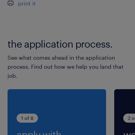
print it
最寄駅
東海道線／平塚駅（車18分）
小田急小田原線／本厚木駅（車18分）
the application process.
相模線／寒川駅（車10分）
See what comes ahead in the application
休日休暇
process. Find out how we help you land that
土日祝日
job.
企業カレンダーあり（稀に土曜出勤あり）
就業時間
8:30-17:00（実働7時間30分・休憩60分）
1 of 8
2 o
残業
apply with
we
【残業少なめ】月10時間程度