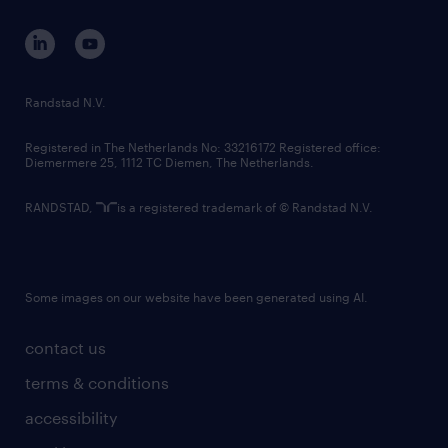
contact us
corporate governance
randstad innovation fund
country websites
Randstad N.V.
contact us
Registered in The Netherlands No: 33216172 Registered office:
Diemermere 25, 1112 TC Diemen, The Netherlands.
RANDSTAD,
is a registered trademark of © Randstad N.V.
Some images on our website have been generated using AI.
contact us
terms & conditions
accessibility