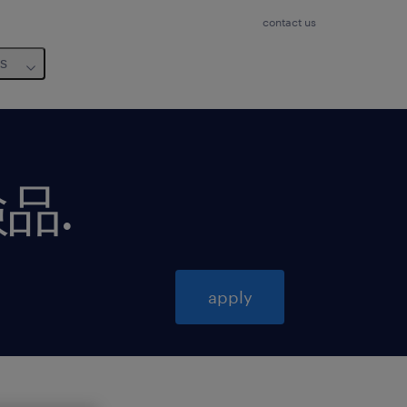
contact us
us
検品
.
apply