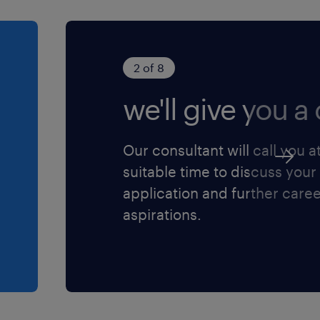
2 of 8
we'll give you a c
Our consultant will call you a
suitable time to discuss your
application and further care
aspirations.