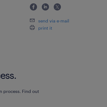
インパーキングをご利用ください。(領
有) ■公共機関：八潮駅から
send via e-mail
print it
ess.
n process. Find out