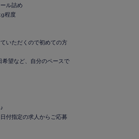
ボール詰め
kg程度
。
っていただくので初めての方
日希望など、自分のペースで
～
♪
は日付指定の求人からご応募