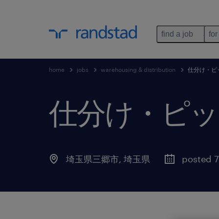
find a job
for
home
jobs
warehousing & distribution
仕分け・ピ
仕分け・ピッ
埼玉県三郷市
,
埼玉県
posted 7