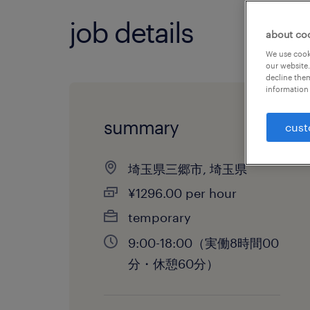
job details
about co
We use cooki
our website.
decline them
information 
summary
cust
埼玉県三郷市, 埼玉県
¥1296.00 per hour
temporary
9:00-18:00（実働8時間00
分・休憩60分）