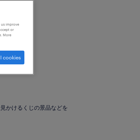
p us improve
accept or
e. More
l cookies
で見かけるくじの景品などを