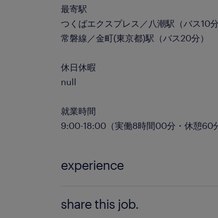
最寄駅
つくばエクスプレス／八潮駅（バス10
常磐線／金町(東京都)駅（バス20分）
休日休暇
null
就業時間
9:00-18:00（実働8時間00分・休憩60
experience
◎未経験者歓迎！男女問わず幅広い年齢
share this job.
車通勤可能(現地乗入れ不可)：現場から