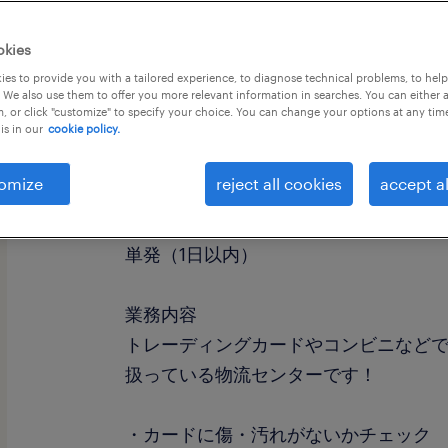
okies
es to provide you with a tailored experience, to diagnose technical problems, to hel
 We also use them to offer you more relevant information in searches. You can either 
, or click "customize" to specify your choice. You can change your options at any tim
is in our
cookie policy.
職種
仕分け・ピッキング・梱包・検品
omize
reject all cookies
accept al
勤務期間
単発（1日以内）
業務内容
トレーディングカードやコンビニなど
扱っている物流センターです！
・カードに傷・汚れがないかチェック