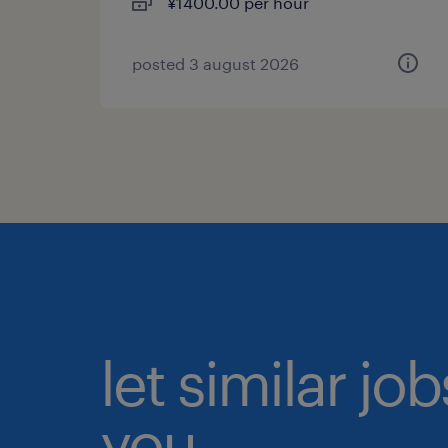
¥1400.00 per hour
posted 3 august 2026
let similar jo
you