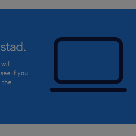
stad.
will
see if you
d the