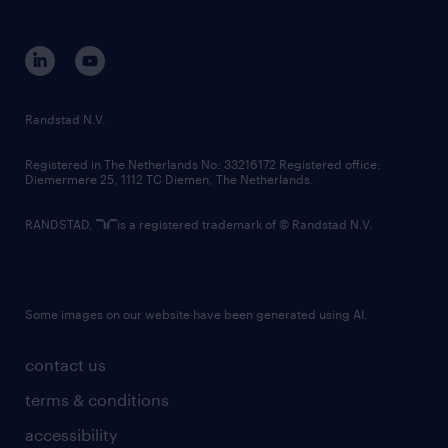
disclaimer
equity, diversity, inclusion and belonging
contact us
corporate governance
randstad innovation fund
country websites
Randstad N.V.
contact us
Registered in The Netherlands No: 33216172 Registered office:
Diemermere 25, 1112 TC Diemen, The Netherlands.
RANDSTAD,
is a registered trademark of © Randstad N.V.
Some images on our website have been generated using AI.
contact us
terms & conditions
accessibility