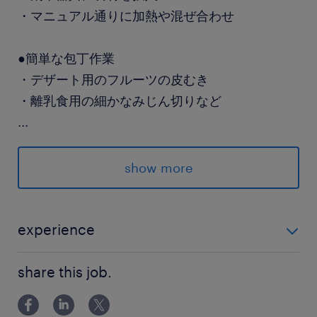
・マニュアル通りに加熱や混ぜ合わせ
●簡単な包丁作業
・デザート用のフルーツの皮むき
・離乳食用の細かなみじん切りなど
...
●おやつの調理＆仕上げ
・簡単な調理や盛り付けなど
show more
――・＊・―――・＊・――
experience
WEB応募は24時間受付中♪
＼未経験OK！／ お気軽にご応募ください◎ 話を聞く
まずはお気軽にご応募ください！
share this job.
だけでもOKです！
派遣先の特徴