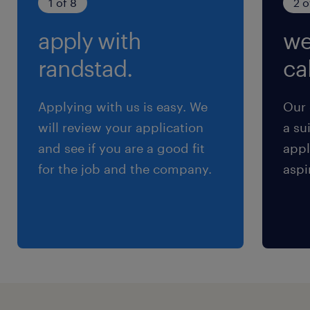
1 of 8
2 o
※2シフト両方対応となります
apply with
we
残業
randstad.
cal
基本ありません
Applying with us is easy. We
Our 
will review your application
a su
and see if you are a good fit
appl
for the job and the company.
aspi