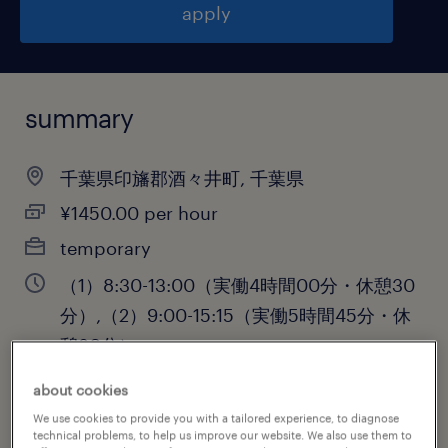
apply
summary
千葉県印旛郡酒々井町, 千葉県
¥1450.00 per hour
temporary
（1）8:30-13:00（実働4時間00分・休憩30
分）,（2）9:00-15:15（実働5時間45分・休
憩30分）
about cookies
We use cookies to provide you with a tailored experience, to diagnose
job category
technical problems, to help us improve our website. We also use them to