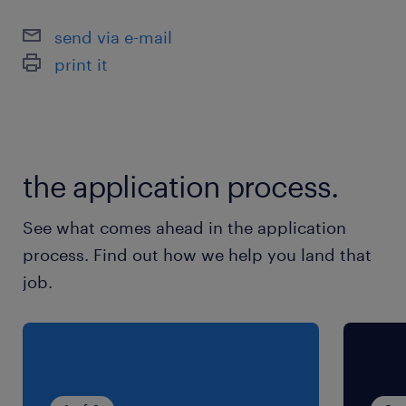
毎日多くの子どもたちの「おいしい！」を支えて
send via e-mail
いる企業です
print it
最寄駅
成田線／安食駅（車6分）
成田線／成田駅（車24分）
the application process.
成田線／小林(千葉県)駅（車7分）
See what comes ahead in the application
休日休暇
process. Find out how we help you land that
土日祝日
job.
年末年始、お盆休暇有り
就業時間
（1）8:30-13:00（実働4時間00分・休憩30分）
（2）9:00-15:15（実働5時間45分・休憩30分）