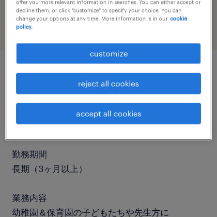
offer you more relevant information in searches. You can either accept or
restaurant & food service
decline them, or click "customize" to specify your choice. You can
change your options at any time. More information is in our
cookie
policy.
customize
job details
reject all cookies
職種
accept all cookies
調理師・調理補助、食品加工・検査・袋詰め
勤務期間
長期（3ヶ月以上）
業務内容
幼稚園＆保育園の子どもたちや先生方に