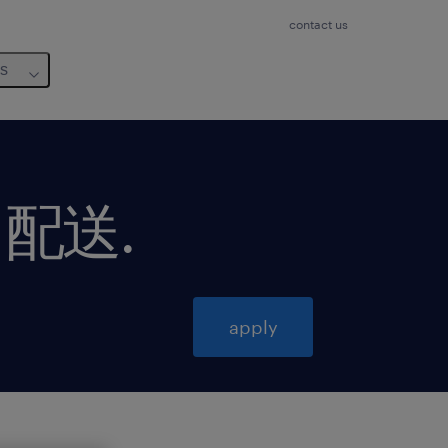
contact us
us
・配送
.
apply