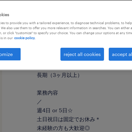
okies
es to provide you with a tailored experience, to diagnose technical problems, to hel
 We also use them to offer you more relevant information in searches. You can either 
, or click "customize" to specify your choice. You can change your options at any tim
is in our
cookie policy.
職種
個配・宅配・ルート・配送
omize
reject all cookies
accept al
勤務期間
長期（3ヶ月以上）
業務内容
／
週4日 or 5日☆
土日祝日は固定でお休み＊
未経験の方も大歓迎◎