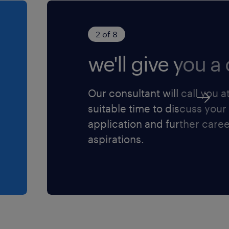
2 of 8
we'll give you a c
Our consultant will call you a
suitable time to discuss your
application and further care
aspirations.