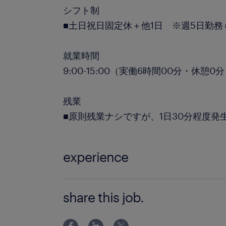
シフト制
■土日祝日固定休＋他1日 ※週5日勤務
就業時間
9:00-15:00（実働6時間00分・休憩0
残業
■原則残業ナシですが、1日30分程度発
experience
■必要な資格なし！ ■皆さん未経験から
share this job.
※原付免許以上の免許お持ちの方、原
ある方大歓迎◎