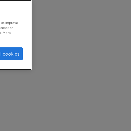
p us improve
accept or
e. More
l cookies