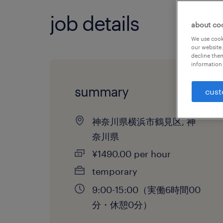
job details
about co
We use cooki
our website.
decline them
information 
summary
cust
神奈川県横浜市鶴見区, 神
奈川県
¥1490.00 per hour
temporary
9:00-15:00（実働6時間00
分・休憩0分）