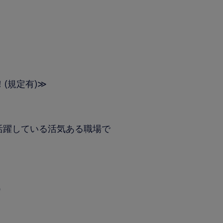
(規定有)≫
が活躍している活気ある職場で
）