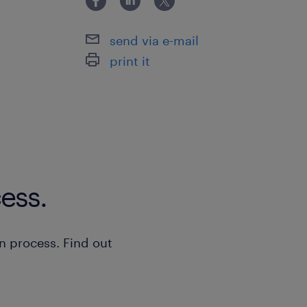
send via e-mail
print it
ess.
n process. Find out