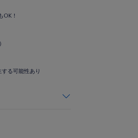
もOK！
分）
生する可能性あり
始められています♪
付バイクの乗車経験