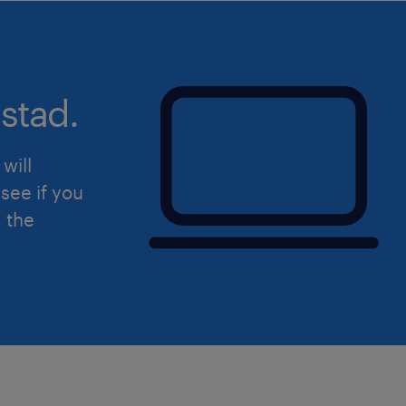
stad.
will
see if you
d the