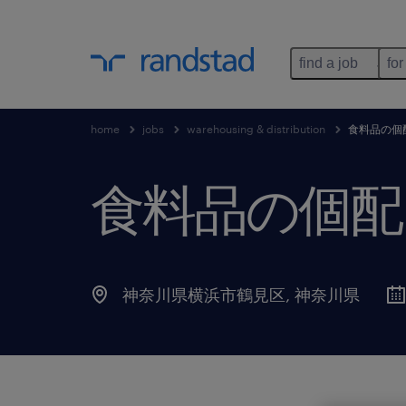
find a job
for
home
jobs
warehousing & distribution
食料品の個
食料品の個配
神奈川県横浜市鶴見区
,
神奈川県