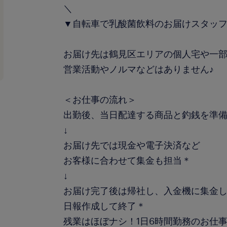
＼
▼自転車で乳酸菌飲料のお届けスタッ
お届け先は鶴見区エリアの個人宅や一
営業活動やノルマなどはありません♪
＜お仕事の流れ＞
出勤後、当日配達する商品と釣銭を準
↓
お届け先では現金や電子決済など
お客様に合わせて集金も担当＊
↓
お届け完了後は帰社し、入金機に集金
日報作成して終了＊
残業はほぼナシ！1日6時間勤務のお仕