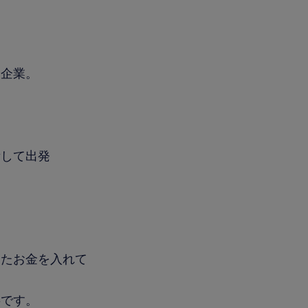
フ
部企業。
備して出発
したお金を入れて
事です。