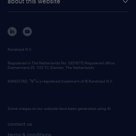
about this website
sustainability
tech suite
disclaimer
equity, diversity, inclusion and belonging
contact us
corporate governance
randstad innovation fund
country websites
Randstad N.V.
contact us
Registered in The Netherlands No: 33216172 Registered office:
Diemermere 25, 1112 TC Diemen, The Netherlands.
RANDSTAD,
is a registered trademark of © Randstad N.V.
Some images on our website have been generated using AI.
contact us
terms & conditions