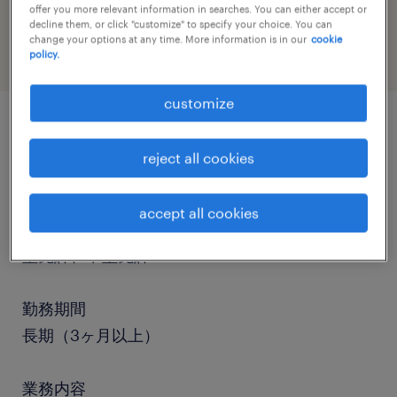
offer you more relevant information in searches. You can either accept or
warehousing & distribution
decline them, or click "customize" to specify your choice. You can
change your options at any time. More information is in our
cookie
policy.
customize
job details
reject all cookies
職種
accept all cookies
個配・宅配・ルート・配送、中型トラック、準中
型免許、中型免許
勤務期間
長期（3ヶ月以上）
業務内容