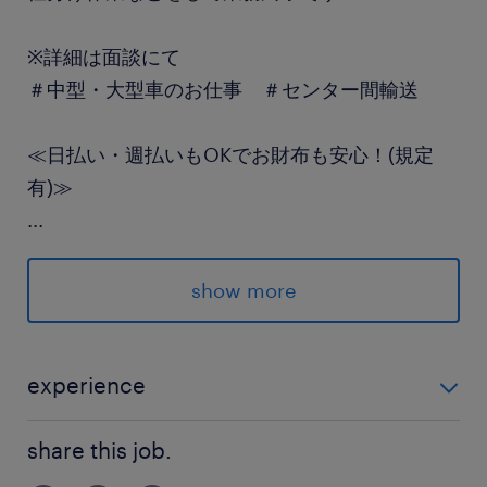
※詳細は面談にて
＃中型・大型車のお仕事 ＃センター間輸送
≪日払い・週払いもOKでお財布も安心！(規定
有)≫
...
派遣先の特徴
20代、30代が多数活躍中の活気ある職場です☆
show more
最寄駅
日暮里・舎人ライナー／西新井大師西駅（車9
experience
分）
■準中型免許または中型免許(8t限定)MT 必須 ■2t車以
share this job.
上の運転経験がある方 ※食品配送の経験がある方優遇
休日休暇