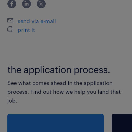
◎
土日祝日
■週4日or5日で勤務日数相談可能です
send via e-mail
print it
就業時間
（1）7:00-16:00（実働8時間00分・休憩60分）
（2）8:00-17:00（実働8時間00分・休憩60分）
the application process.
残業
■月0～15時間程度の見込み
See what comes ahead in the application
process. Find out how we help you land that
job.