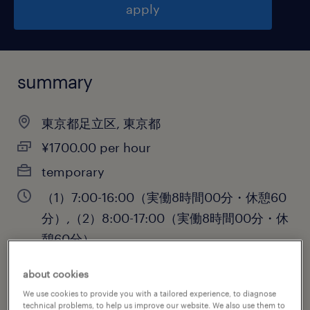
apply
summary
東京都足立区, 東京都
¥1700.00 per hour
temporary
（1）7:00-16:00（実働8時間00分・休憩60
分）,（2）8:00-17:00（実働8時間00分・休
憩60分）
about cookies
We use cookies to provide you with a tailored experience, to diagnose
job category
technical problems, to help us improve our website. We also use them to