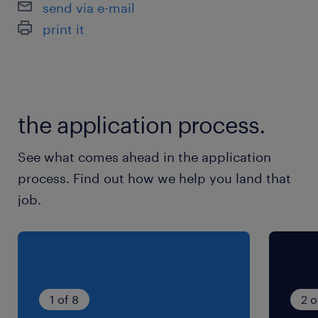
send via e-mail
シフト制
print it
日曜+平日1日の週2休シフト
就業時間
9:00-17:30（実働7時間30分・休憩60分）
the application process.
※休憩：10:00-10:10、12:00-12:45、15:00-
15:15（休憩扱いは60分）
See what comes ahead in the application
process. Find out how we help you land that
残業
job.
日によっては1時間程度残業が発生する場合があ
ります。
1 of 8
2 o