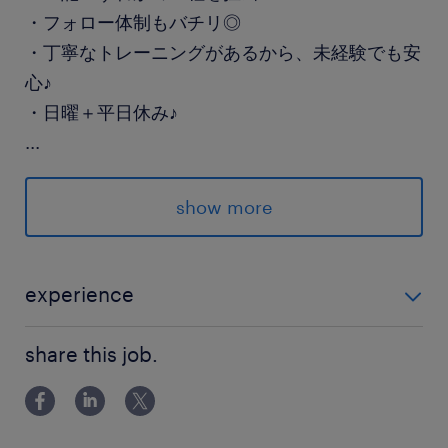
・フォロー体制もバチリ◎
・丁寧なトレーニングがあるから、未経験でも安
心♪
・日曜＋平日休み♪
...
～詳しくはお電話・面談にて～
show more
派遣先の特徴
誰もが知る有名ブランドの卵商品を製造している
安定企業
experience
未経験OK
最寄駅
share this job.
JR両毛線／佐野駅（車15分）
休日休暇