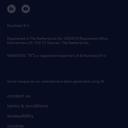
corporate governance
randstad innovation fund
country websites
Randstad N.V.
contact us
Registered in The Netherlands No: 33216172 Registered office:
Diemermere 25, 1112 TC Diemen, The Netherlands.
RANDSTAD,
is a registered trademark of © Randstad N.V.
Some images on our website have been generated using AI.
contact us
terms & conditions
accessibility
cookies