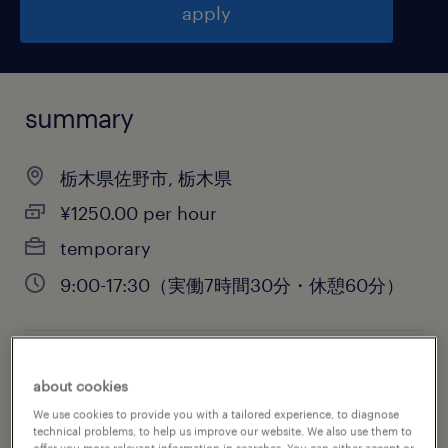
apply
summary
栃木県佐野市, 栃木県
¥1250.00 per hour
temporary
9:00-17:30（実働7時間30分・休憩60分）
job category
about cookies
engineering
We use cookies to provide you with a tailored experience, to diagnose
technical problems, to help us improve our website. We also use them to
offer you more relevant information in searches. You can either accept or