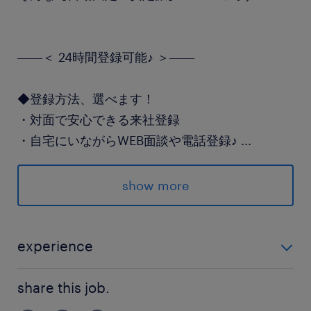
――＜ 24時間登録可能♪ ＞――
◆登録方法、選べます！
・対面で安心できる来社登録
・自宅にいながらWEB面談や電話登録♪
...
・さくっと入力メインの「面談なし登録」
show more
派遣先の特徴
多様な事業を展開する老舗食品メーカーです
experience
最寄駅
未経験から歓迎のお仕事です！
常磐線／ひたち野うしく駅（車20分）
share this job.
常磐線／荒川沖駅（車22分）