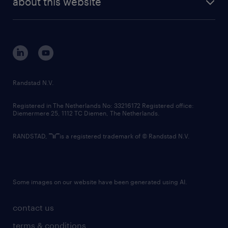
about this website
sustainability
tech suite
disclaimer
equity, diversity, inclusion and belonging
contact us
corporate governance
randstad innovation fund
country websites
Randstad N.V.
contact us
Registered in The Netherlands No: 33216172 Registered office:
Diemermere 25, 1112 TC Diemen, The Netherlands.
RANDSTAD,
is a registered trademark of © Randstad N.V.
Some images on our website have been generated using AI.
contact us
terms & conditions