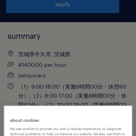
apply
summary
茨城県牛久市, 茨城県
¥1400.00 per hour
temporary
（1）9:00-18:00（実働8時間00分・休憩60
分）,（2）8:00-17:00（実働8時間00分・休
憩60分）,（3）10:00-19:00（実働8時間00
分・休憩60分）
about cookies
We use cookies to provide you with a tailored experience, to diagnose
technical problems, to help us improve our website. We also use them to