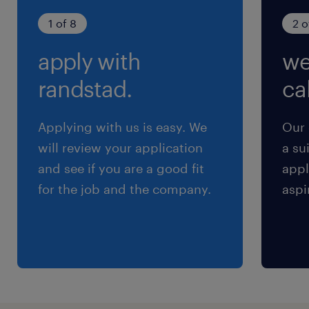
1 of 8
2 o
残業
apply with
we
繁忙期でしっかり稼げます！月20～40ｈ程度の
見込みです。
randstad.
cal
交通費
Applying with us is easy. We
Our 
※通勤交通費実費支払／上限4万円／月※規定あ
will review your application
a su
り
and see if you are a good fit
appl
for the job and the company.
aspi