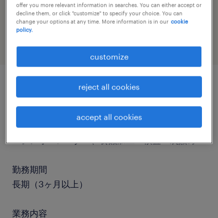
offer you more relevant information in searches. You can either accept or
job category
decline them, or click "customize" to specify your choice. You can
engineering
change your options at any time. More information is in our
cookie
policy.
customize
reject all cookies
job details
accept all cookies
職種
マシンオペレーター、食品加工・検査・袋詰め
勤務期間
長期（3ヶ月以上）
業務内容