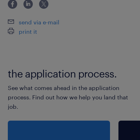
常磐線／牛久駅（車28分）
send via e-mail
休日休暇
print it
週休2日
曜日固定での週休2日（土日祝出勤時は、時給
+30円の手当がつきます）※週3日だけ、週4日だ
けもOK！
the application process.
就業時間
See what comes ahead in the application
（1）9:00-18:00（実働8時間00分・休憩60分）
process. Find out how we help you land that
（2）8:00-17:00（実働8時間00分・休憩60分）
job.
（3）10:00-19:00（実働8時間00分・休憩60
分）
※※生産状況によるシフト制／8時～10時のスタ
ート