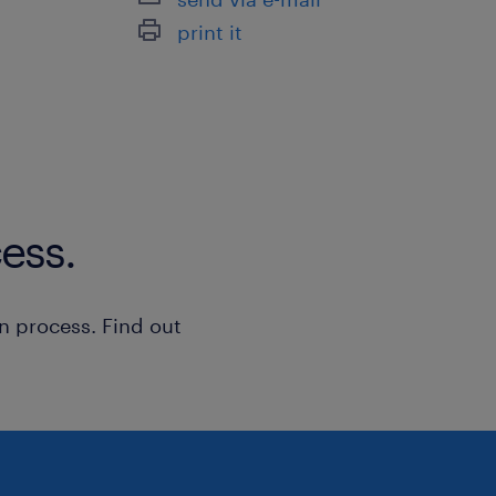
print it
ess.
n process. Find out