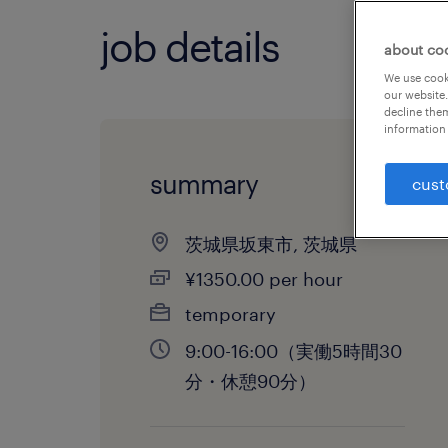
job details
about co
We use cooki
our website.
decline them
information 
summary
cust
茨城県坂東市, 茨城県
¥1350.00 per hour
temporary
9:00-16:00（実働5時間30
分・休憩90分）