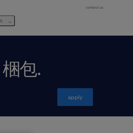
contact us
us
・梱包
.
apply