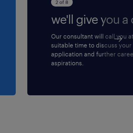
2 of 8
we'll give you a c
Our consultant will call you a
suitable time to discuss your
application and further care
aspirations.