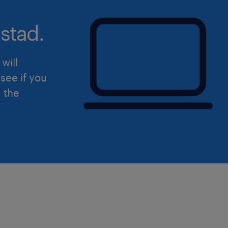
stad.
will
see if you
d the