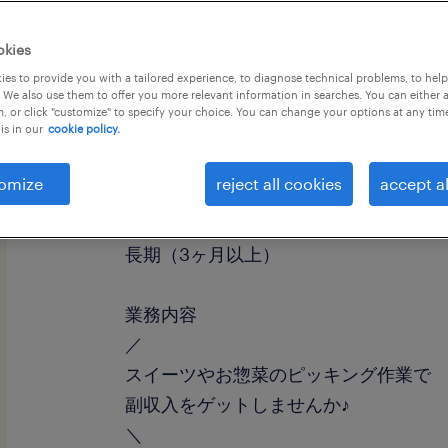
okies
es to provide you with a tailored experience, to diagnose technical problems, to hel
 We also use them to offer you more relevant information in searches. You can either 
, or click "customize" to specify your choice. You can change your options at any tim
is in our
cookie policy.
職種
仕分け・ピッキング・梱包
omize
reject all cookies
accept al
勤務期間
長期（3ヶ月以上）
業務内容
／
スイーツやお惣菜のピッキング作業で
副収入をゲットしませんか♪
＼