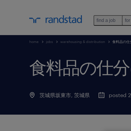
find a job
for
home
jobs
warehousing & distribution
食料品の仕
食料品の仕分
茨城県坂東市
,
茨城県
posted 2