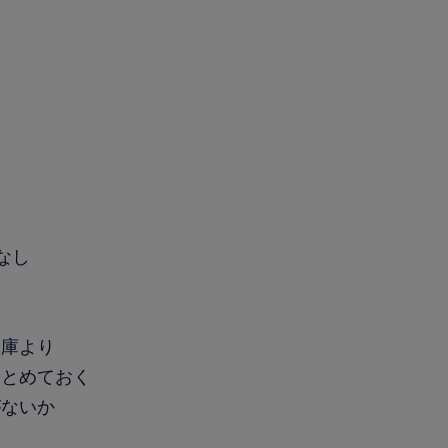
なし
倉庫より
とめておく
がないか