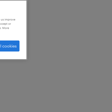
p us improve
accept or
e. More
l cookies