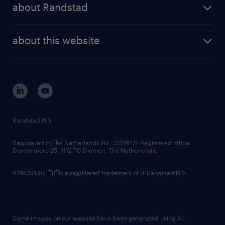
randstad professional
about Randstad
news and events
investor contacts
randstad enterprise
company profile
future of work
randstad digital
about this website
sustainability
tech suite
disclaimer
equity, diversity, inclusion and belonging
contact us
corporate governance
randstad innovation fund
country websites
Randstad N.V.
contact us
Registered in The Netherlands No: 33216172 Registered office:
Diemermere 25, 1112 TC Diemen, The Netherlands.
RANDSTAD,
is a registered trademark of © Randstad N.V.
Some images on our website have been generated using AI.