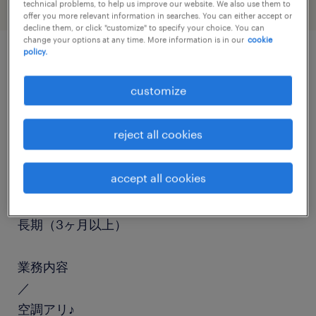
technical problems, to help us improve our website. We also use them to
offer you more relevant information in searches. You can either accept or
decline them, or click "customize" to specify your choice. You can
change your options at any time. More information is in our
cookie
policy.
job details
customize
職種
reject all cookies
仕分け・ピッキング・梱包、食品加工・検査・袋
詰め
accept all cookies
勤務期間
長期（3ヶ月以上）
業務内容
／
空調アリ♪