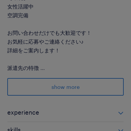
女性活躍中
空調完備
お問い合わせだけでも大歓迎です！
お気軽に応募やご連絡ください♪
詳細をご案内します！
派遣先の特徴
...
お菓子などの食品加工・販売している会社です♪
show more
最寄駅
常磐線／牛久駅（車15分）
experience
つくばエクスプレス線／みどりの駅（車15分）
＼未経験歓迎♪／倉庫内作業や食品製造などのご経験も
skills