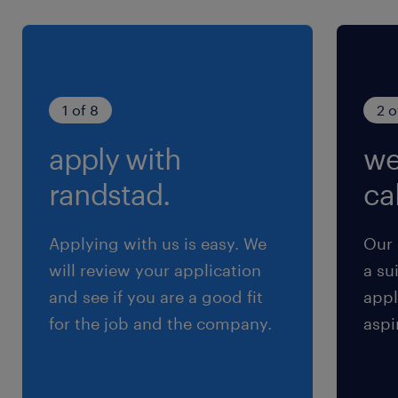
1 of 8
2 o
apply with
we
randstad.
cal
Applying with us is easy. We
Our 
will review your application
a su
and see if you are a good fit
appl
for the job and the company.
aspi