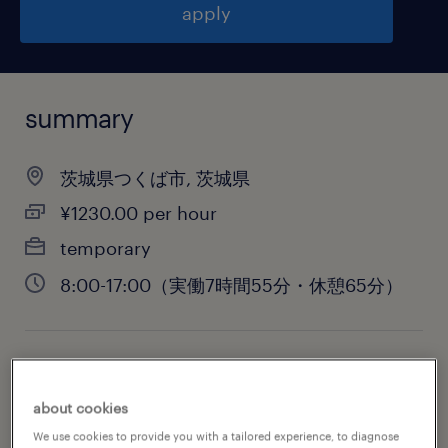
apply
summary
茨城県つくば市, 茨城県
¥1230.00 per hour
temporary
8:00-17:00（実働7時間55分・休憩65分）
job category
warehousing & distribution
about cookies
We use cookies to provide you with a tailored experience, to diagnose