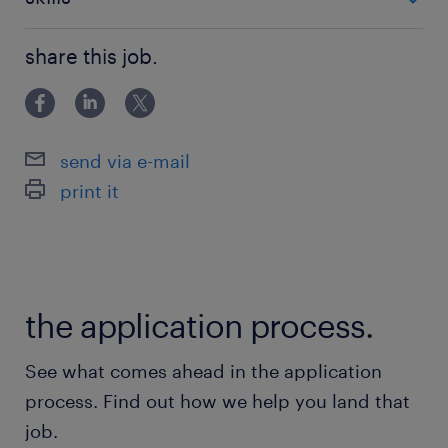
活かせる職場です！ ☆ーーーーーーーーーーーーーー
休日休暇
ーーーーーーー☆ あなたに寄り添うパートナー！ ラン
PCスキルは不要です！
シフト制
share this job.
スタッドと一緒に充実したライフワークに！ ■面
月～金の中で週3日～5日のシフト制
就業時間
send via e-mail
8:00-17:00（実働7時間55分・休憩65分）
print it
※休憩時間：お昼休憩50分、15時～15分
残業
残業なし
the application process.
See what comes ahead in the application
process. Find out how we help you land that
job.