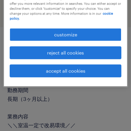
engineering
offer you more relevant information in searches. You can either accept or
decline them, or click "customize" to specify your choice. You can
change your options at any time. More information is in our
cookie
policy.
customize
job details
reject all cookies
職種
accept all cookies
食品加工・検査・袋詰め、検品
勤務期間
長期（3ヶ月以上）
業務内容
＼＼室温一定で改易環境／／