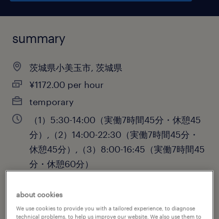
summary
茨城県小美玉市, 茨城県
¥1172.00 per hour
temporary
（1）5:30-14:00（実働7時間45分・休憩45
分）,（2）14:00-22:30（実働7時間45分・
休憩45分）,（3）8:00-16:45（実働7時間45
分・休憩60分）
about cookies
job category
We use cookies to provide you with a tailored experience, to diagnose
technical problems, to help us improve our website. We also use them to