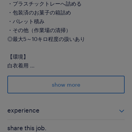
・プラスチックトレーへ詰める
・包装済のお菓子の箱詰め
・パレット積み
・その他（作業場の清掃）
◎最大5～10キロ程度の扱いあり
【環境】
白衣着用
...
お菓子の甘い匂いあり
show more
【勤務地】
小美玉市
R6沿い、多方面からアクセス◎
experience
未経験歓迎 ＼＼人気お菓子を安価で購入特典も♪／／
詳細はお電話、面談にて
share this job.
週１回、お得にお菓子購入出来ます◎