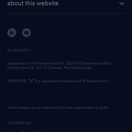
randstad digital
about this website
sustainability
tech suite
disclaimer
equity, diversity, inclusion and belonging
contact us
corporate governance
randstad innovation fund
country websites
Randstad N.V.
contact us
Registered in The Netherlands No: 33216172 Registered office:
Diemermere 25, 1112 TC Diemen, The Netherlands.
RANDSTAD,
is a registered trademark of © Randstad N.V.
Some images on our website have been generated using AI.
contact us