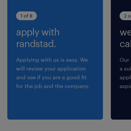
分）
（3）8:00-16:45（実働7時間45分・休憩60分）
1 of 8
2 o
※※基本 就業時間1,2の2交替制（まれに就業時
apply with
we
間３も入る）※30~１ｈの早出あり
randstad.
cal
残業
月20H程度
Applying with us is easy. We
Our 
will review your application
a su
and see if you are a good fit
appl
for the job and the company.
aspi