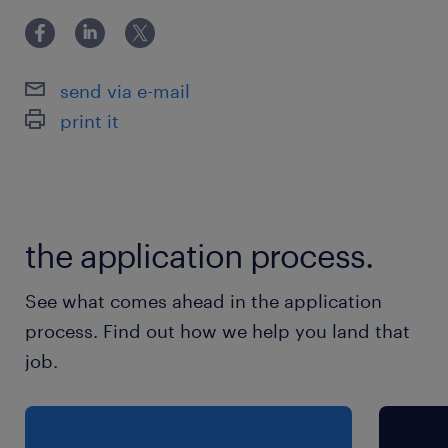
派遣先の特徴
お菓子製造会社です
send via e-mail
print it
最寄駅
常磐線／羽鳥駅（車20分）
休日休暇
the application process.
企業カレンダーによる
日曜日は完全休（土曜・祝日は月により出勤あ
See what comes ahead in the application
り）
process. Find out how we help you land that
job.
就業時間
（1）5:30-14:00（実働7時間45分・休憩45分）
（2）14:00-22:30（実働7時間45分・休憩45