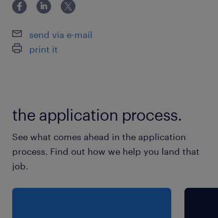
休日休暇
土日祝日
send via e-mail
print it
就業時間
（1）9:00-16:00（実働6時間00分・休憩60分）
（2）9:00-17:00（実働7時間00分・休憩60分）
（3）8:00-17:00（実働8時間00分・休憩60分）
the application process.
※時間の選択OK！ ＊8時～17時内で実働6時間
～可
See what comes ahead in the application
process. Find out how we help you land that
job.