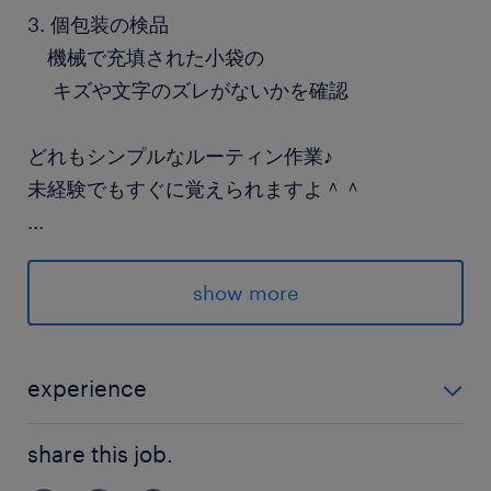
3. 個包装の検品
機械で充填された小袋の
キズや文字のズレがないかを確認
どれもシンプルなルーティン作業♪
未経験でもすぐに覚えられますよ＾＾
...
派遣先の特徴
京菓子原材料専門店
show more
最寄駅
東海道線、東海道本線／長岡京駅（バス20分）
experience
阪急京都本線／長岡天神駅（バス30分）
未経験OK
阪急京都本線／西向日駅（その他10分）
share this job.