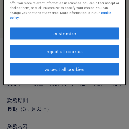
offer you more relevant information in searches. You can either accept or
job category
decline them, or click "customize" to specify your choice. You can
engineering
change your options at any time. More information is in our
cookie
policy.
customize
reject all cookies
job details
accept all cookies
職種
食品加工・検査・袋詰め、その他（製造）、検品
勤務期間
長期（3ヶ月以上）
業務内容