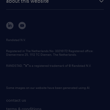
about this website
sustainability
tech suite
disclaimer
equity, diversity, inclusion and belonging
contact us
corporate governance
randstad innovation fund
country websites
Randstad N.V.
contact us
Registered in The Netherlands No: 33216172 Registered office:
Diemermere 25, 1112 TC Diemen, The Netherlands.
RANDSTAD,
is a registered trademark of © Randstad N.V.
Some images on our website have been generated using AI.
contact us
terms & conditions