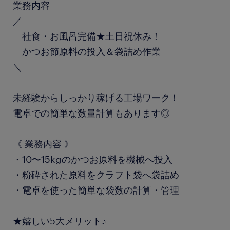
業務内容
／
社食・お風呂完備★土日祝休み！
かつお節原料の投入＆袋詰め作業
＼
未経験からしっかり稼げる工場ワーク！
電卓での簡単な数量計算もあります◎
《 業務内容 》
・10〜15kgのかつお原料を機械へ投入
・粉砕された原料をクラフト袋へ袋詰め
・電卓を使った簡単な袋数の計算・管理
★嬉しい5大メリット♪