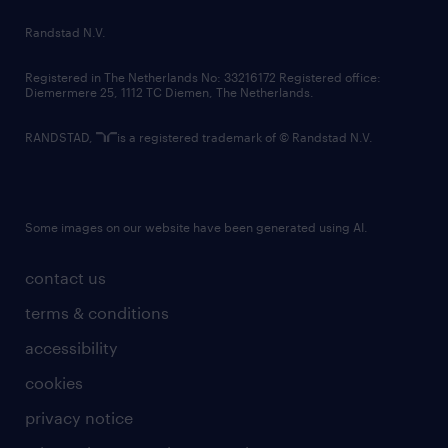
country websites
Randstad N.V.
contact us
Registered in The Netherlands No: 33216172 Registered office:
Diemermere 25, 1112 TC Diemen, The Netherlands.
RANDSTAD,
is a registered trademark of © Randstad N.V.
Some images on our website have been generated using AI.
contact us
terms & conditions
accessibility
cookies
privacy notice