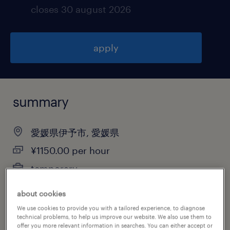
closes 30 august 2026
apply
summary
愛媛県伊予市, 愛媛県
¥1150.00 per hour
temporary
8:00-17:00（実働8時間00分・休憩60分）
about cookies
We use cookies to provide you with a tailored experience, to diagnose
technical problems, to help us improve our website. We also use them to
offer you more relevant information in searches. You can either accept or