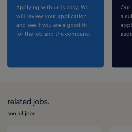
※規定あり
Applying with us is easy. We
Our 
will review your application
a su
and see if you are a good fit
appl
for the job and the company.
aspi
related jobs.
see all jobs