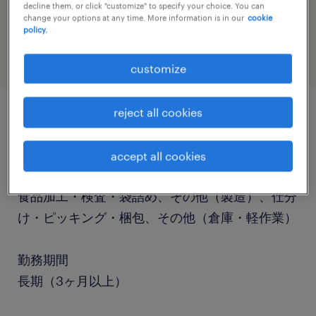
job category
decline them, or click "customize" to specify your choice. You can
change your options at any time. More information is in our
cookie
engineering
policy.
customize
reject all cookies
job details
accept all cookies
職種
食品加工・検査・袋詰め、その他（製造）、仕分
け・ピッキング・梱包、その他（倉庫・軽作業）
勤務期間
長期（3ヶ月以上）