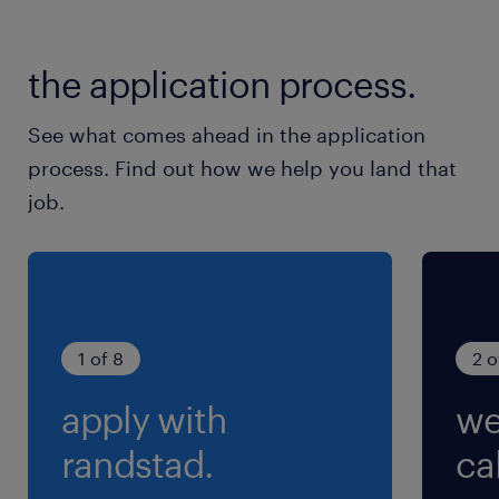
休日休暇
the application process.
土日祝日
年間休日123日※GW・夏季・年末年始休暇は企
See what comes ahead in the application
業カレンダーに準ずる
process. Find out how we help you land that
job.
就業時間
8:00-17:00（実働8時間00分・休憩60分）
※生産状況に応じて勤務時間が変更になる場合が
ございます。
1 of 8
2 o
残業
apply with
we
1ヶ月25～30時間程度
randstad.
cal
交通費