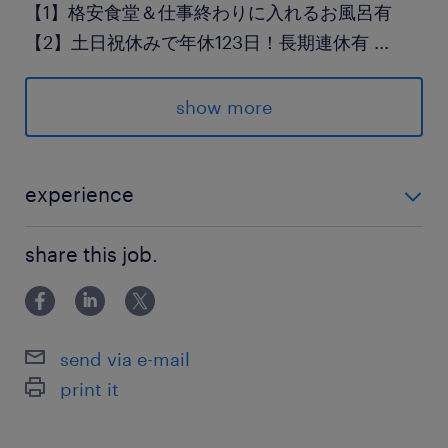
【1】格安食堂＆仕事終わりに入れるお風呂有
【2】土日祝休みで年休123日！長期連休有
...
【3】月収23万可能◆残業手当でしっかり稼げる
【4】白衣は毎日クリーニング！自宅で洗濯不要
show more
【5】ランスタッドの仲間も35名以上活躍中
派遣先の特徴
experience
誰もが知っている日本人の食卓にかかせない食品
未経験OK・ブランクOK！ ☆履歴書不要☆ 経験・資
メーカー。大手ならではの福利厚生がとても充実
share this job.
格・学歴一切不問！
しています◎
最寄駅
send via e-mail
伊予鉄道郡中線（ぐんちゅうせん）／郡中港駅
print it
（徒歩8分）
JR／伊予市駅（徒歩8分）