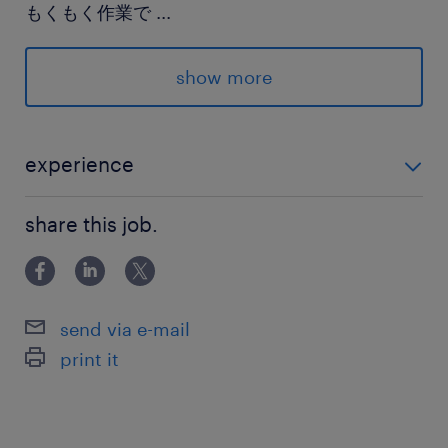
もくもく作業で
...
集中して稼げる環境が整っています
show more
＝＝＝
高時給ワークで
experience
お財布も心も大満足！
未経験OK！
＝＝＝
share this job.
派遣先の特徴
「お菓子好きにはたまらない！」
send via e-mail
休憩室でお菓子が食べ放題♪
print it
最寄駅
JR水郡線／常陸大宮駅（車12分）