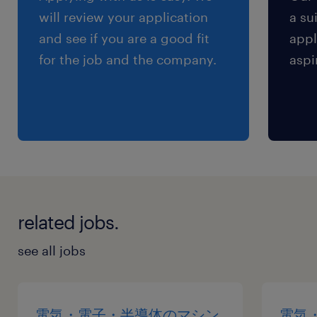
※通勤交通費実費支払／上限4万円／月※規定あ
will review your application
a su
り
and see if you are a good fit
appl
for the job and the company.
aspi
related jobs.
see all jobs
電気・電子・半導体のマシン
電気