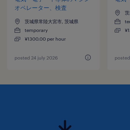
オペレーター、検査
茨
茨城県常陸大宮市, 茨城県
te
temporary
¥1
¥1300.00 per hour
posted 24 july 2026
posted