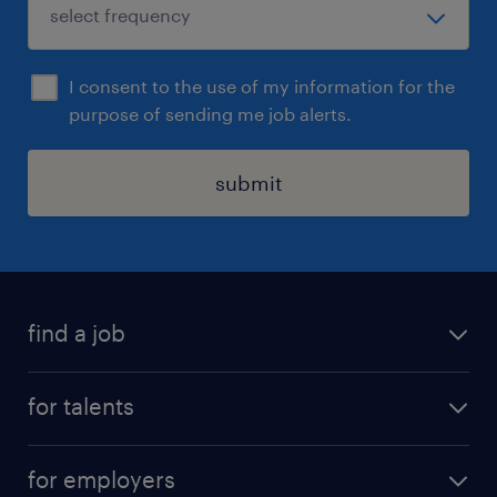
I consent to the use of my information for the
purpose of sending me job alerts.
submit
find a job
all jobs
for talents
career advice
operational career
careers at Randstad
for employers