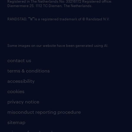
Registered in The Netherlands No: 33216172 Registered office:
Diemermere 25, 1112 TC Diemen, The Netherlands.
RANDSTAD,
is a registered trademark of © Randstad N.V.
Some images on our website have been generated using AI.
contact us
terms & conditions
accessibility
cookies
privacy notice
misconduct reporting procedure
sitemap