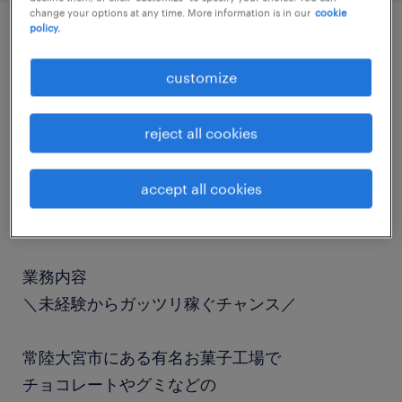
change your options at any time. More information is in our
cookie
policy.
job details
customize
職種
reject all cookies
食品加工・検査・袋詰め
accept all cookies
勤務期間
長期（3ヶ月以上）
業務内容
＼未経験からガッツリ稼ぐチャンス／
常陸大宮市にある有名お菓子工場で
チョコレートやグミなどの