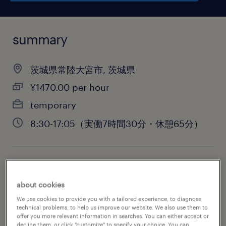
summary
茨城県常陸大宮市, 茨城県
¥1470.00 per hour
temporary
8:30-17:05（実働7時間30分・休憩65分）
job category
engineering
about cookies
We use cookies to provide you with a tailored experience, to diagnose
technical problems, to help us improve our website. We also use them to
offer you more relevant information in searches. You can either accept or
decline them, or click "customize" to specify your choice. You can