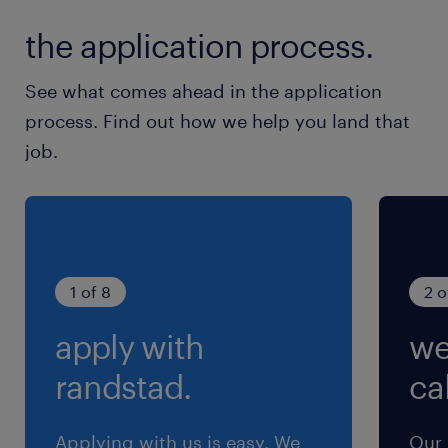
the application process.
休日休暇
土日祝日
See what comes ahead in the application
企業カレンダーにより、月1～2回の土曜日出勤あ
process. Find out how we help you land that
り ※年間休日120日
job.
就業時間
8:30-17:05（実働7時間30分・休憩65分）
※10:00と15:00に10分間の休憩あり 昼休憩45
分
1 of 8
2 o
apply with
we
残業
※生産状況による
randstad.
cal
交通費
Applying with us is easy. We
Our 