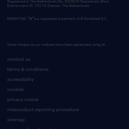
Registered in The Netherlands No: 33216172 Registered office:
Diemermere 25, 1112 TC Diemen, The Netherlands.
RANDSTAD,
is a registered trademark of © Randstad N.V.
Some images on our website have been generated using AI.
contact us
terms & conditions
accessibility
cookies
privacy notice
misconduct reporting procedure
sitemap