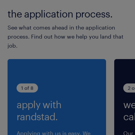
最寄駅
the application process.
常磐線／友部駅（車4分）
常磐線／内原駅（車10分）
See what comes ahead in the application
常磐線／岩間駅（車14分）
process. Find out how we help you land that
job.
休日休暇
土日祝日
土日休み＆GW・お盆・年末年始の長期連休あり
就業時間
1 of 8
2 o
8:00-17:00（実働8時間00分・休憩60分）
apply with
we
残業
randstad.
cal
生産状況により1～2時間／日程度発生の可能性あ
り
Applying with us is easy. We
Our 