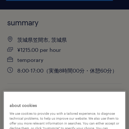
summary
茨城県笠間市, 茨城県
¥1215.00 per hour
temporary
8:00-17:00（実働8時間00分・休憩60分）
job category
engineering
about cookies
We use cookies to provide you with a tailored experience, to diagnose
technical problems, to help us improve our website. We also use them to
offer you more relevant information in searches. You can either accept or
decline them, or click "customize" to specify your choice. You can