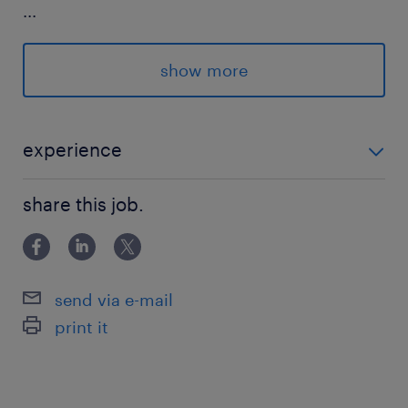
...
格安の仕出し弁当も注文できて
毎日の準備もラクラクですよ◎
show more
＝＝＝
experience
まずは見学から
未経験OK！
始めてみませんか？
share this job.
＝＝＝
派遣先の特徴
send via e-mail
練り物やパックのおでんなどを製造している企業
print it
になります。