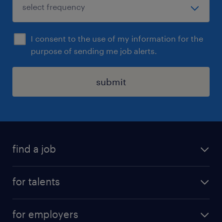
I consent to the use of my information for the
purpose of sending me job alerts.
submit
find a job
all jobs
for talents
career advice
operational career
careers at Randstad
for employers