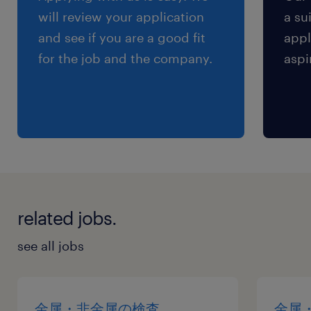
will review your application
a su
and see if you are a good fit
appl
for the job and the company.
aspi
related jobs.
see all jobs
金属・非金属の検査
金属