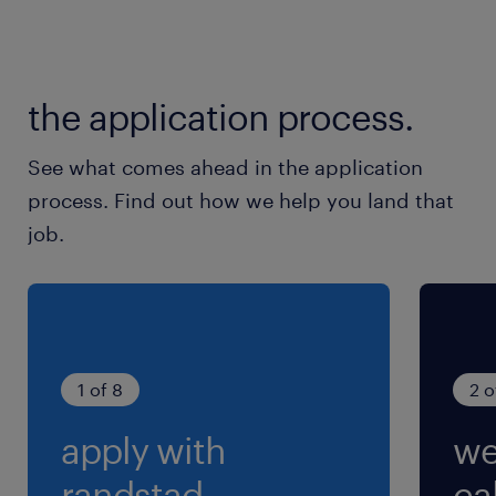
なります
就業時間
the application process.
8:00-16:30（実働7時間45分・休憩45分）
※休憩12:00‐12:45（10時と15時に各10分の有償
See what comes ahead in the application
休憩あり）
process. Find out how we help you land that
job.
残業
残業はありません
1 of 8
2 o
apply with
we
randstad.
cal