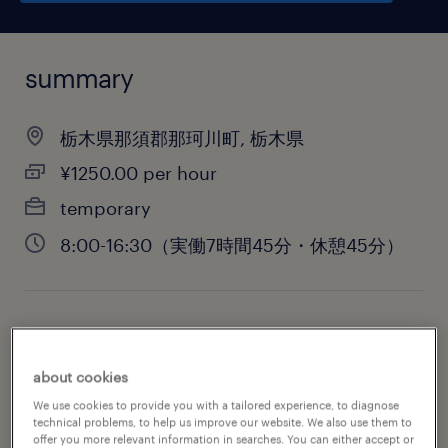
summary
栃木県那須郡那珂川町, 栃木県
¥1250.00 per hour
temporary
8:00-16:30（実働7時間45分・休憩45分）
job category
engineering
about cookies
We use cookies to provide you with a tailored experience, to diagnose
technical problems, to help us improve our website. We also use them to
offer you more relevant information in searches. You can either accept or