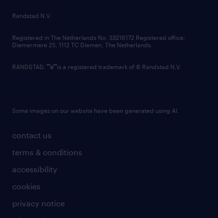
country websites
Randstad N.V.
contact us
Registered in The Netherlands No: 33216172 Registered office:
Diemermere 25, 1112 TC Diemen, The Netherlands.
RANDSTAD,
is a registered trademark of © Randstad N.V.
Some images on our website have been generated using AI.
contact us
terms & conditions
accessibility
cookies
privacy notice