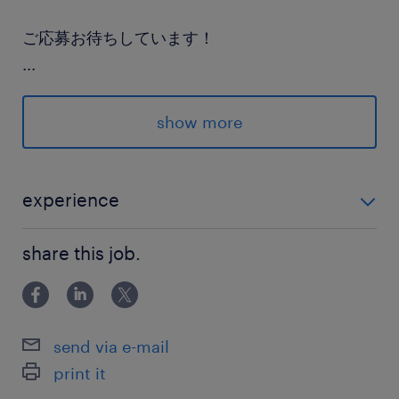
ご応募お待ちしています！
...
派遣先の特徴
伝統的な食品である「ゆば」を製造している企業
show more
です。贈答用からご家庭用、業務用まで幅広く各
種ゆば製品を扱っており、こだわりの味を全国へ
届けています。
experience
未経験歓迎◎
最寄駅
share this job.
JR烏山線／烏山駅（車22分）
休日休暇
send via e-mail
土日祝日
print it
土日祝日休み ※月曜～金曜までの週5日勤務と