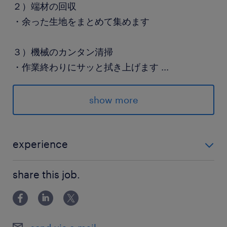
２）端材の回収
・余った生地をまとめて集めます
３）機械のカンタン清掃
・作業終わりにサッと拭き上げます
...
＝＝＝＝＝＝＝＝＝＝＝＝
show more
◆未経験でもできる、シンプルな作業です！
明るく、朗らか環境で、
experience
気持ちよくお仕事はじめませんか。
＼未経験大歓迎／ ・特別な知識やスキルは不要です。
share this job.
・土日の両方、または土曜日に出勤できるかた。
派遣先の特徴
誰もが知る有名チェーンの味を支える、新しくて
綺麗な工場です。