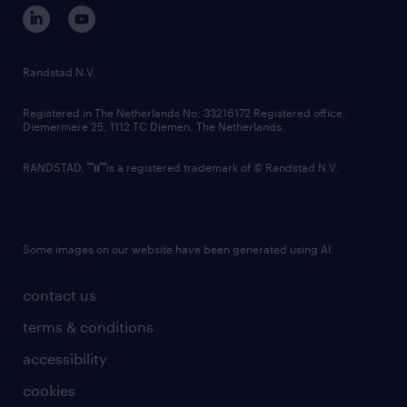
corporate governance
randstad innovation fund
country websites
Randstad N.V.
contact us
Registered in The Netherlands No: 33216172 Registered office:
Diemermere 25, 1112 TC Diemen, The Netherlands.
RANDSTAD,
is a registered trademark of © Randstad N.V.
Some images on our website have been generated using AI.
contact us
terms & conditions
accessibility
cookies