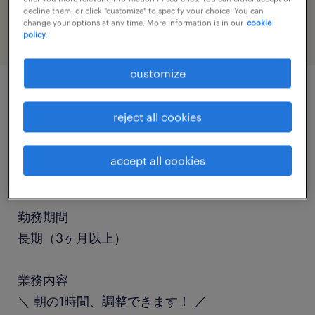
engineering
decline them, or click "customize" to specify your choice. You can
change your options at any time. More information is in our
cookie
policy.
customize
job details
reject all cookies
職種
accept all cookies
食品加工・検査・袋詰め
勤務期間
長期（3ヶ月以上）
業務内容
＼ 朝の1時間、調整できます！ ／