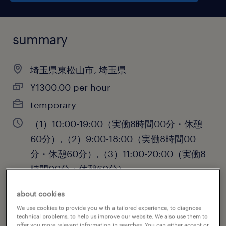
summary
埼玉県東松山市, 埼玉県
¥1300.00 per hour
temporary
（1）10:00-19:00（実働8時間00分・休憩
60分）,（2）9:00-18:00（実働8時間00
分・休憩60分）,（3）11:00-20:00（実働8
時間00分・休憩60分）
about cookies
We use cookies to provide you with a tailored experience, to diagnose
job category
technical problems, to help us improve our website. We also use them to
offer you more relevant information in searches. You can either accept or