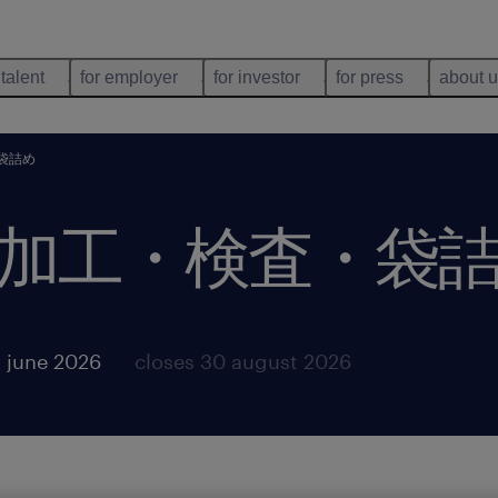
 talent
for employer
for investor
for press
about 
袋詰め
加工・検査・袋
 june 2026
closes 30 august 2026