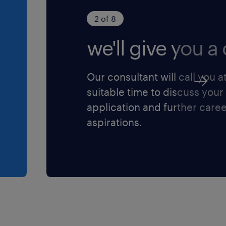
2 of 8
we'll give you a c
Our consultant will call you a
suitable time to discuss your
application and further care
aspirations.