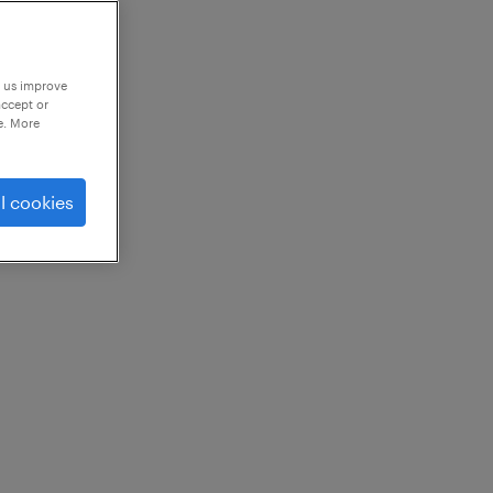
p us improve
accept or
e. More
l cookies