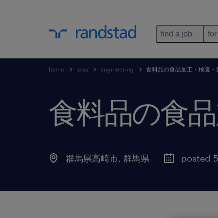
find a job
for
home
jobs
engineering
食料品の食品加工・検査・
食料品の食品
群馬県高崎市
,
群馬県
posted 5