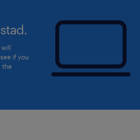
stad.
will
see if you
d the