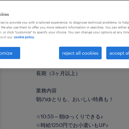
okies
es to provide you with a tailored experience, to diagnose technical problems, to hel
 We also use them to offer you more relevant information in searches. You can either 
, or click "customize" to specify your choice. You can change your options at any tim
is in our
cookie policy.
職種
食品加工・検査・袋詰め
omize
reject all cookies
accept al
勤務期間
長期（3ヶ月以上）
業務内容
朝のゆとりも、おいしい特典も！
☆10:55～朝ゆっくりできる♪
☆時給1250円でお小遣いもUP♪