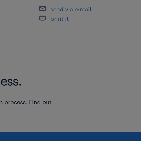
send via e-mail
print it
ess.
n process. Find out