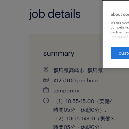
job details
about co
We use cooki
our website.
decline them
information 
summary
cust
群馬県高崎市, 群馬県
¥1250.00 per hour
temporary
（1）10:55-15:00（実働4
時間05分・休憩0分）,
（2）10:55-14:00（実働3
時間05分・休憩0分）