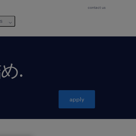
contact us
us
詰め
.
apply