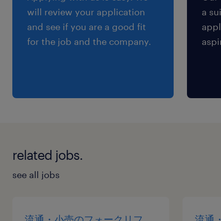
will review your application
a su
and see if you are a good fit
appl
for the job and the company.
aspi
related jobs.
see all jobs
流通・小売のフォークリフ
流通