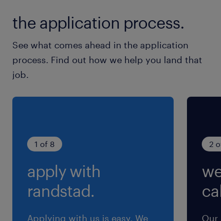
シフト制
the application process.
週3～5日のシフト制（日～月の完全シフト制、
選果場休み等あり）
See what comes ahead in the application
process. Find out how we help you land that
就業時間
job.
8:00-17:00（実働8時間00分・休憩60分）
※昼休憩60分の他、10時と15時に各15分のサー
ビス休憩有／時期により早上がりや半日勤務の可
能性有
1 of 8
2 o
残業
apply with
we
残業有り（昨年実績：期間中6回程度、1～2時間/
日発生。強制ではないのでできなくてもOKで
randstad.
cal
す！）
Applying with us is easy. We
Our 