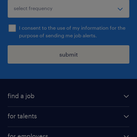
I consent to the use of my information for the
purpose of sending me job alerts.
submit
find a job
all jobs
for talents
career advice
operational career
careers at Randstad
for employers