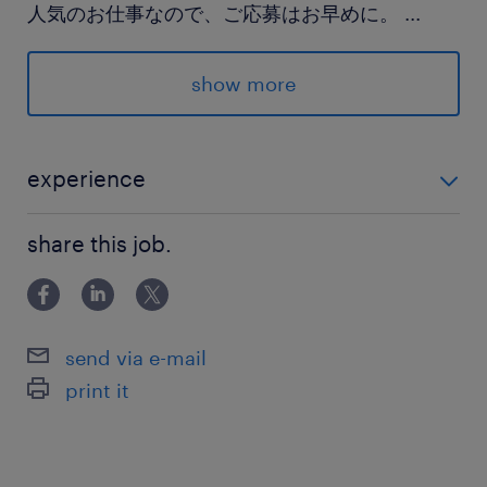
人気のお仕事なので、ご応募はお早めに。
...
沢山のエントリーお待ちしています♪
show more
派遣先の特徴
身近な食料品の販売や営農支援など、多角的な事
業を展開しています。今回のお仕事は、地元の美
experience
味しい果物を全国へ届けるための大切な役割を担
未経験OK！
う活気ある選果場です。
share this job.
最寄駅
JR烏山線／大金駅（車8分）
send via e-mail
JR烏山線／小塙駅（車12分）
print it
JR烏山線／烏山駅（車11分）
休日休暇