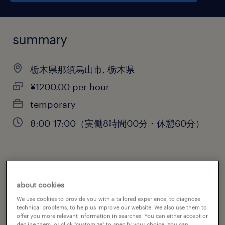
summary
栃木県那須烏山市, 栃木県
¥1200.00 per hour
temporary
8:00-17:00（実働8時間00分・休憩60分）
job category
warehousing & distribution
about cookies
We use cookies to provide you with a tailored experience, to diagnose
technical problems, to help us improve our website. We also use them to
offer you more relevant information in searches. You can either accept or
decline them, or click "customize" to specify your choice. You can