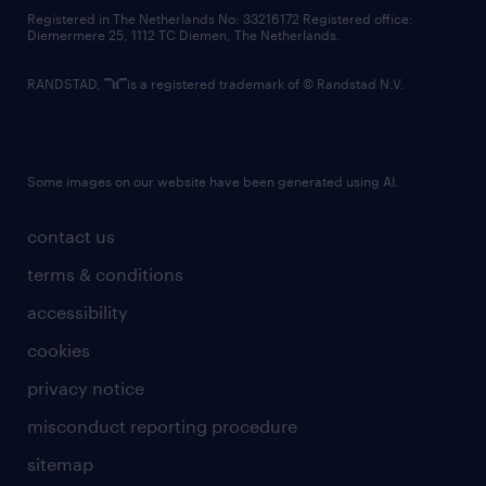
contact us
Registered in The Netherlands No: 33216172 Registered office:
Diemermere 25, 1112 TC Diemen, The Netherlands.
RANDSTAD,
is a registered trademark of © Randstad N.V.
Some images on our website have been generated using AI.
contact us
terms & conditions
accessibility
cookies
privacy notice
misconduct reporting procedure
sitemap