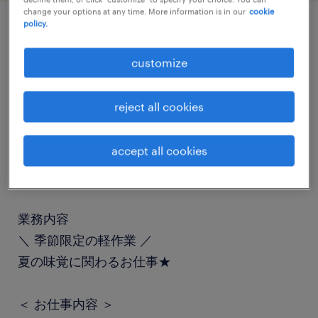
change your options at any time. More information is in our
cookie
policy.
job details
customize
職種
reject all cookies
その他（倉庫・軽作業）
accept all cookies
勤務期間
短期（1ヶ月以上3ヶ月未満）
業務内容
＼ 季節限定の軽作業 ／
夏の味覚に関わるお仕事★
＜ お仕事内容 ＞