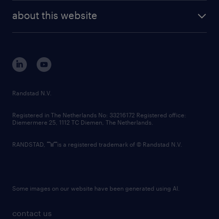
company profile
future of work
randstad digital
about this website
sustainability
tech suite
disclaimer
equity, diversity, inclusion and belonging
contact us
corporate governance
randstad innovation fund
country websites
Randstad N.V.
contact us
Registered in The Netherlands No: 33216172 Registered office:
Diemermere 25, 1112 TC Diemen, The Netherlands.
RANDSTAD,
is a registered trademark of © Randstad N.V.
Some images on our website have been generated using AI.
contact us