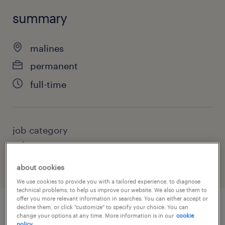
summary
malines
permanent
full-time
job category
sales
about cookies
We use cookies to provide you with a tailored experience, to diagnose
technical problems, to help us improve our website. We also use them to
offer you more relevant information in searches. You can either accept or
decline them, or click "customize" to specify your choice. You can
change your options at any time. More information is in our
cookie
job details
policy.