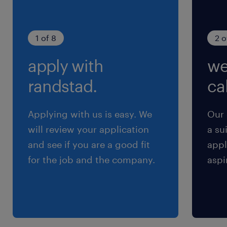
1 of 8
2 o
apply with
we
randstad.
cal
Applying with us is easy. We
Our 
will review your application
a su
and see if you are a good fit
appl
for the job and the company.
aspi