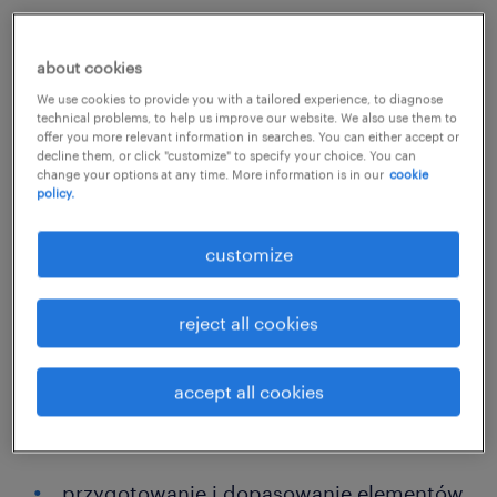
job details
about cookies
Szukasz pracy, w której Twoje doświadczenie
We use cookies to provide you with a tailored experience, to diagnose
technical problems, to help us improve our website. We also use them to
naprawdę się liczy?
offer you more relevant information in searches. You can either accept or
decline them, or click "customize" to specify your choice. You can
change your options at any time. More information is in our
cookie
policy.
Dołącz do zespołu, który ceni fach w ręku -
tu Twoje umiejętności ślusarskie i
customize
spawalnicze będą w pełni wykorzystane!
reject all cookies
Pracuj i twórz solidne konstrukcje stalowe,
widząc efekty swojej pracy każdego dnia!
accept all cookies
zadania
przygotowanie i dopasowanie elementów