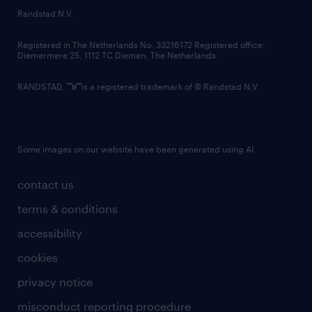
country websites
Randstad N.V.
contact us
Registered in The Netherlands No: 33216172 Registered office:
Diemermere 25, 1112 TC Diemen, The Netherlands.
RANDSTAD,
is a registered trademark of © Randstad N.V.
Some images on our website have been generated using AI.
contact us
terms & conditions
accessibility
cookies
privacy notice
misconduct reporting procedure