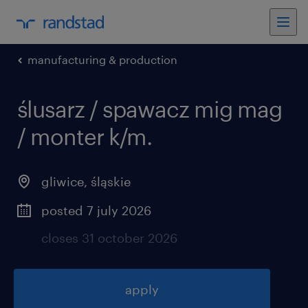
manufacturing & production
ślusarz / spawacz mig mag
/ monter k/m
.
gliwice
,
śląskie
posted 7 july 2026
closes 31 october 2026
apply