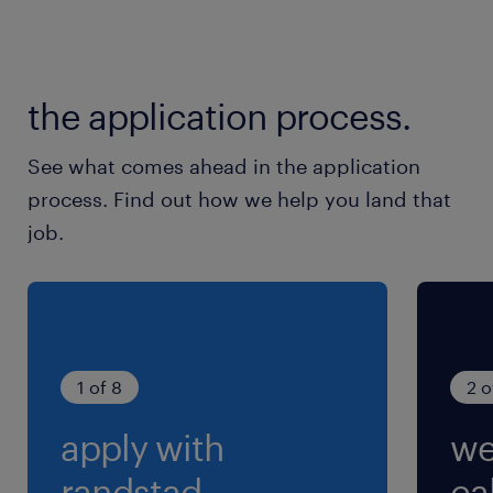
the application process.
See what comes ahead in the application
process. Find out how we help you land that
job.
1 of 8
2 o
apply with
we
randstad.
cal