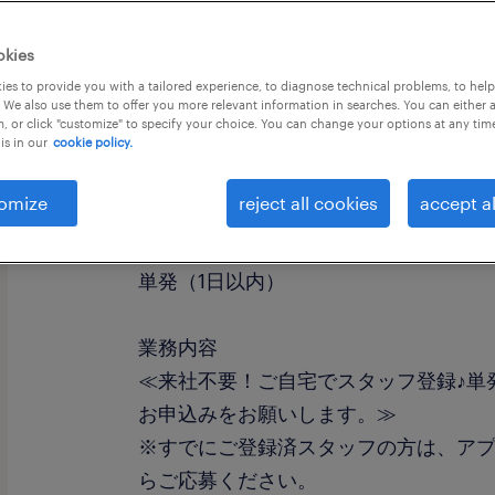
okies
es to provide you with a tailored experience, to diagnose technical problems, to hel
 We also use them to offer you more relevant information in searches. You can either 
, or click "customize" to specify your choice. You can change your options at any tim
is in our
cookie policy.
職種
その他
omize
reject all cookies
accept al
勤務期間
単発（1日以内）
業務内容
≪来社不要！ご自宅でスタッフ登録♪単
お申込みをお願いします。≫
※すでにご登録済スタッフの方は、ア
らご応募ください。