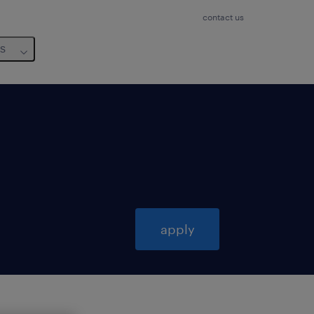
contact us
us
apply