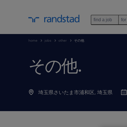
find a job
for
home
jobs
other
その他
その他
.
埼玉県さいたま市浦和区
,
埼玉県