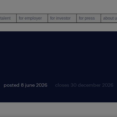
 talent
for employer
for investor
for press
about 
posted 8 june 2026
closes 30 december 2026