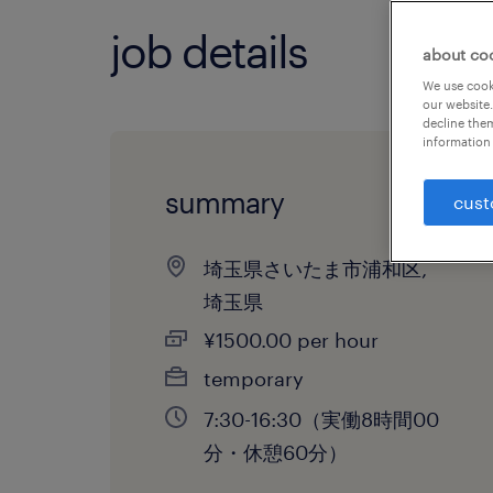
job details
about co
We use cooki
our website.
decline them
information 
summary
cust
埼玉県さいたま市浦和区,
埼玉県
¥1500.00 per hour
temporary
7:30-16:30（実働8時間00
分・休憩60分）