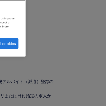
p us improve
accept or
e. More
l cookies
発アルバイト（派遣）登録の
プリまたは日付指定の求人か