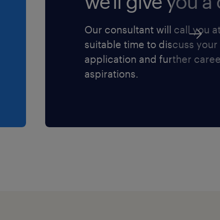
we'll give you a c
Our consultant will call you a
suitable time to discuss your
application and further care
aspirations.