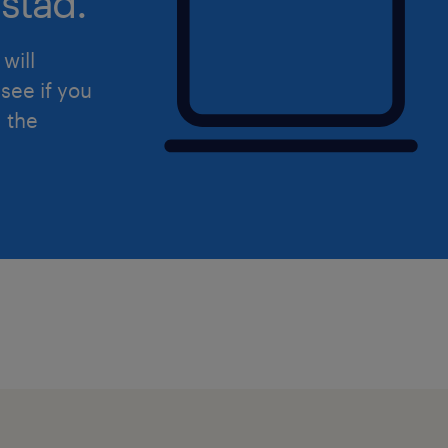
stad.
will
see if you
d the