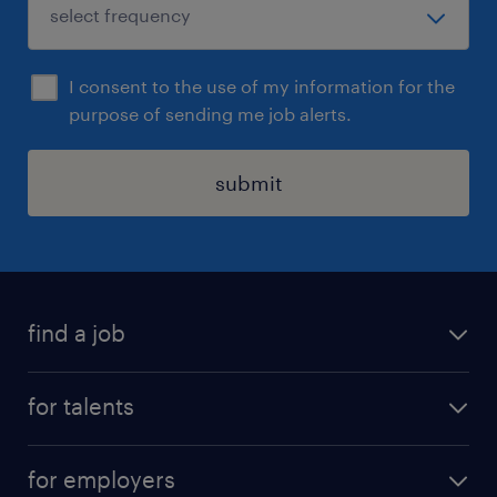
I consent to the use of my information for the
purpose of sending me job alerts.
submit
find a job
all jobs
for talents
career advice
operational career
careers at Randstad
for employers