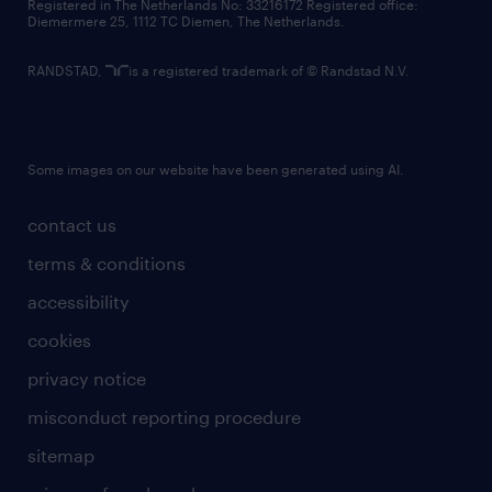
Registered in The Netherlands No: 33216172 Registered office:
Diemermere 25, 1112 TC Diemen, The Netherlands.
RANDSTAD,
is a registered trademark of © Randstad N.V.
Some images on our website have been generated using AI.
contact us
terms & conditions
accessibility
cookies
privacy notice
misconduct reporting procedure
sitemap