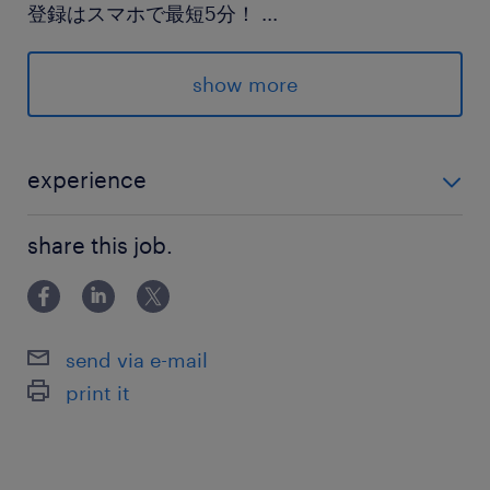
登録はスマホで最短5分！
...
詳細はLINEでご案内♪
show more
派遣先の特徴
仲間とホーム感覚で働こう★
ランスタッドの請負チームなので、
experience
「みんなで目標を達成する」やりがいあり！
未経験OK
share this job.
最寄駅
JR東北本線／間々田駅（車7分）
JR水戸線／結城駅（車22分）
send via e-mail
JR東北本線／古河駅（車25分）
print it
休日休暇
土日祝日