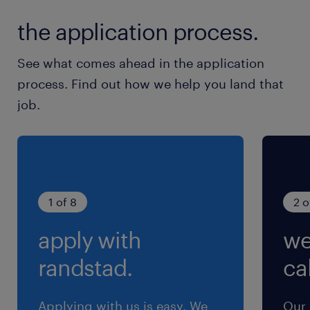
各種大型連休あり（GW、夏季、年末年始）
the application process.
就業時間
See what comes ahead in the application
8:30-17:20（実働7時間55分・休憩55分）
process. Find out how we help you land that
※丸1日の就業で、実働7時間55分のところ、8時
job.
間就業したものとみなして給与計算されます
残業
～2H／日程度 ※繁忙時に～4H／日 程度の発
生見込み
1 of 8
2 o
apply with
we
randstad.
cal
Applying with us is easy. We
Our 