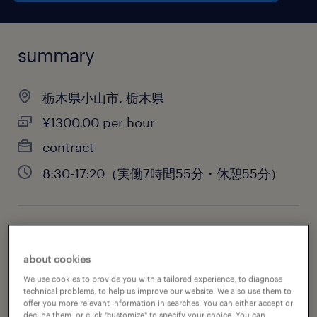
summary
栃木県小山市, 栃木県
¥1300.00 per hour
contract
8:30-17:20（実働7時間55分・休憩55分）
job category
engineering
about cookies
We use cookies to provide you with a tailored experience, to diagnose
technical problems, to help us improve our website. We also use them to
offer you more relevant information in searches. You can either accept or
decline them, or click "customize" to specify your choice. You can