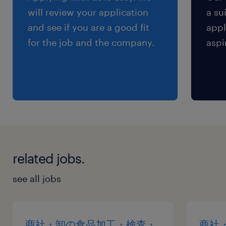
will review your application
a su
and see if you are a good fit
appl
for the job and the company.
aspi
related jobs.
see all jobs
商社・卸の食品加工・検査・
商社