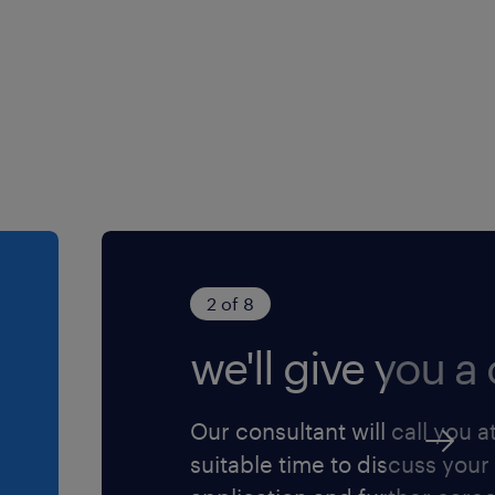
2 of 8
we'll give you a c
Our consultant will call you a
suitable time to discuss your