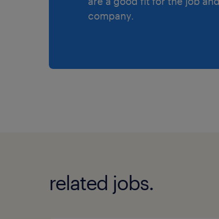
are a good fit for the job an
company.
related jobs.