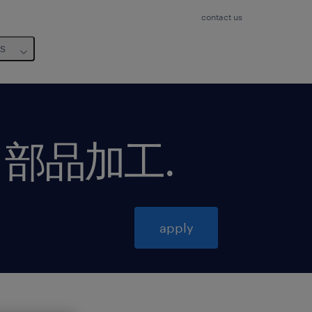
contact us
us
・部品加工
.
apply