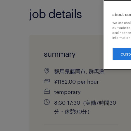
job details
about co
We use cooki
our website.
decline them
information 
summary
cust
群馬県藤岡市, 群馬県
¥1182.00 per hour
temporary
8:30-17:30（実働7時間30
分・休憩90分）