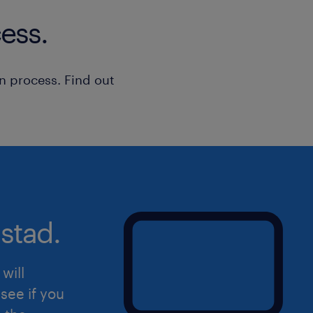
ess.
n process. Find out
stad.
will
see if you