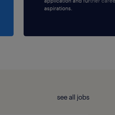
application and further care
aspirations.
see all jobs