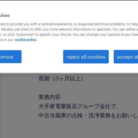
okies
es to provide you with a tailored experience, to diagnose technical problems, to hel
 We also use them to offer you more relevant information in searches. You can either 
, or click "customize" to specify your choice. You can change your options at any tim
is in our
cookie policy.
職種
検査、組立・部品加工
omize
reject all cookies
accept al
勤務期間
長期（3ヶ月以上）
業務内容
大手家電量販店グループ会社で、
中古冷蔵庫の点検・洗浄業務をお願い