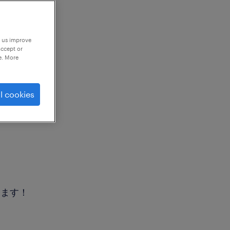
p us improve
accept or
e. More
l cookies
します！