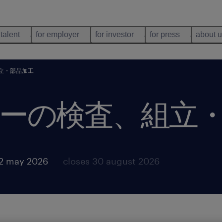
 talent
for employer
for investor
for press
about 
立・部品加工
ーの検査、組立
12 may 2026
closes 30 august 2026