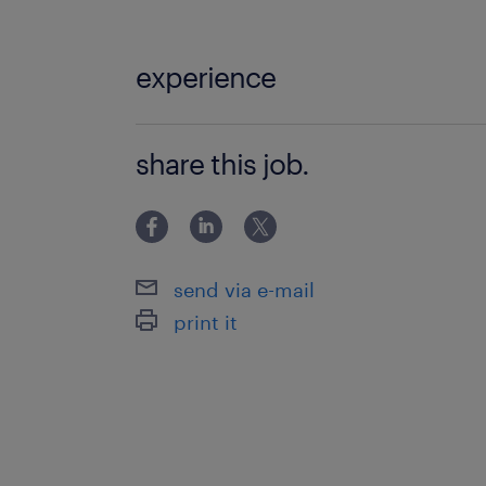
experience
未経験OK
share this job.
send via e-mail
print it