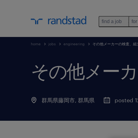
find a job
for
home
jobs
engineering
その他メーカーの検査、組
その他メーカ
群馬県藤岡市
,
群馬県
posted 