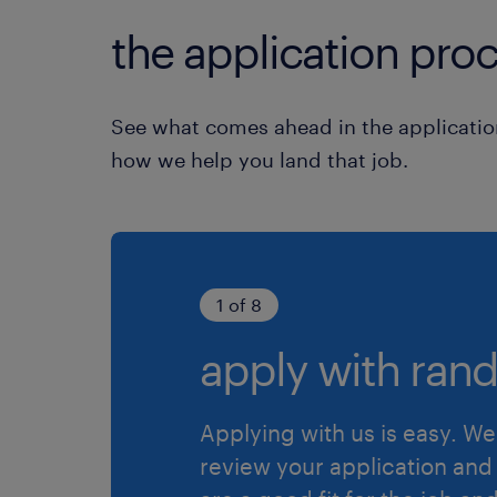
the application proc
See what comes ahead in the applicatio
how we help you land that job.
1 of 8
apply with rand
Applying with us is easy. We 
review your application and 