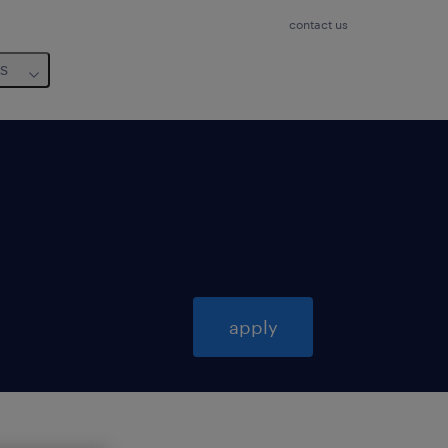
contact us
us
apply