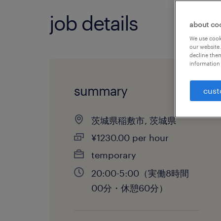
job details
about co
We use cooki
our website.
decline them
information 
summary
cust
茨城県稲敷市, 茨城県
¥1230.00 per hour
temporary
20:00-5:00（実働8時間
00分・休憩60分）