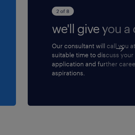
2 of 8
we'll give you a c
Our consultant will call you a
suitable time to discuss your
application and further care
aspirations.