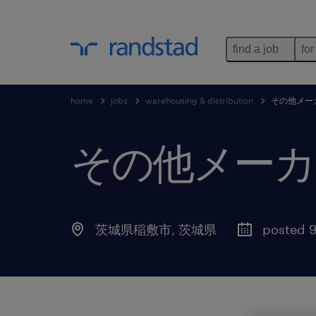
find a job
for
home
jobs
warehousing & distribution
その他メー
その他メーカ
茨城県稲敷市
,
茨城県
posted 9