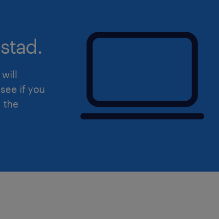
stad.
will
see if you
d the