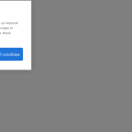
p us improve
accept or
e. More
l cookies