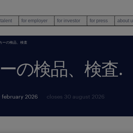
 talent
for employer
for investor
for press
about 
カーの検品、検査
ーの検品、検査
.
 february 2026
closes 30 august 2026