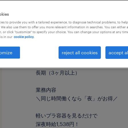
okies
es to provide you with a tailored experience, to diagnose technical problems, to hel
 We also use them to offer you more relevant information in searches. You can either 
, or click "customize" to specify your choice. You can change your options at any tim
is in our
cookie policy.
職種
検品、検査
omize
reject all cookies
accept al
勤務期間
長期（3ヶ月以上）
業務内容
＼同じ時間働くなら「夜」がお得／
軽いプラ容器を見るだけで
深夜時給1,538円！