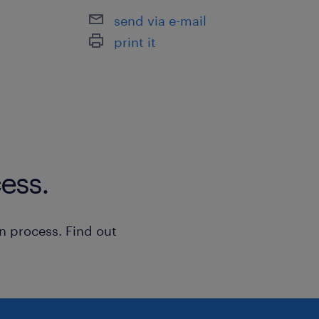
send via e-mail
print it
ess.
n process. Find out