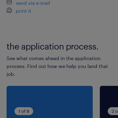
send via e-mail
◎空調完備で一年中快適！
print it
◎気になるニオイもありません♪
◎美味しいお弁当が460円で注文可能！
「羽貫駅」から車で7分
the application process.
※マイカー・バイク・自転車通勤OK
See what comes ahead in the application
最寄駅
process. Find out how we help you land that
埼玉新都市交通／羽貫駅（車7分）
job.
休日休暇
企業カレンダーによる
土日休み
1 of 8
2 o
就業時間