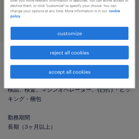
offer you more relevant information in searches. You can either accept or
job category
decline them, or click "customize" to specify your choice. You can
change your options at any time. More information is in our
cookie
warehousing & distribution
policy.
customize
reject all cookies
job details
accept all cookies
職種
検品、検査、マシンオペレーター、仕分け・ピッ
キング・梱包
勤務期間
長期（3ヶ月以上）