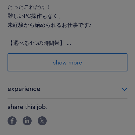
たったこれだけ！
難しいPC操作もなく、
未経験から始められるお仕事です♪
【選べる4つの時間帯】
...
●8:15～17:15
●8:15～16:00
show more
●9:15～17:15
●9:15～16:00
experience
気になったら！
未経験OK！ コツコツ・モクモク作業が好きな方にもお
WEB応募や登録予約から♪
share this job.
すすめ！
◎登録者限定◎詳細LINEをご案内
派遣先の特徴