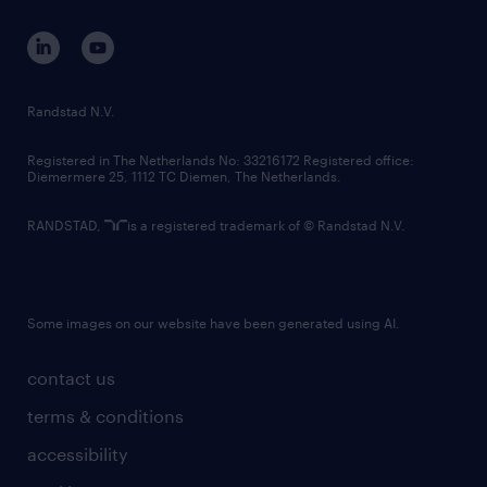
contact us
corporate governance
randstad innovation fund
country websites
Randstad N.V.
contact us
Registered in The Netherlands No: 33216172 Registered office:
Diemermere 25, 1112 TC Diemen, The Netherlands.
RANDSTAD,
is a registered trademark of © Randstad N.V.
Some images on our website have been generated using AI.
contact us
terms & conditions
accessibility