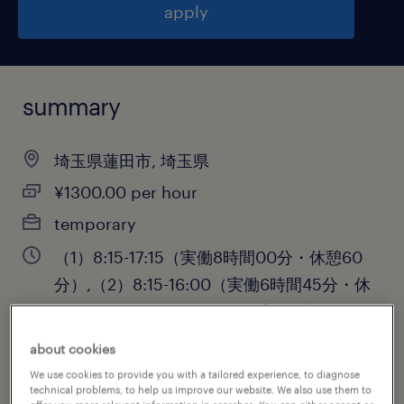
apply
summary
埼玉県蓮田市, 埼玉県
¥1300.00 per hour
temporary
（1）8:15-17:15（実働8時間00分・休憩60
分）,（2）8:15-16:00（実働6時間45分・休
憩60分）,（3）9:15-17:15（実働7時間00
分・休憩60分）,（4）9:15-16
about cookies
We use cookies to provide you with a tailored experience, to diagnose
technical problems, to help us improve our website. We also use them to