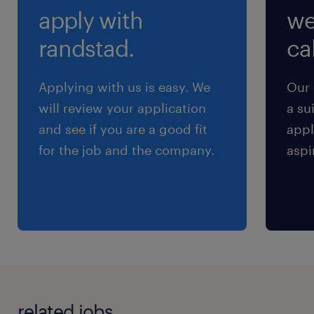
apply with
we
（1）8:15-17:15（実働8時間00分・休憩60分）
（2）8:15-16:00（実働6時間45分・休憩60分）
randstad.
cal
（3）9:15-17:15（実働7時間00分・休憩60分）
（4）9:15-16:00（実働5時間45分・休憩60分）
Applying with us is easy. We
Our 
※休憩時間：12:00-12:45、15:00:15:15
will review your application
a su
and see if you are a good fit
appl
残業
for the job and the company.
aspi
残業なし
交通費
※通勤交通費実費支払／上限4万円／月※規定あ
り
related jobs.