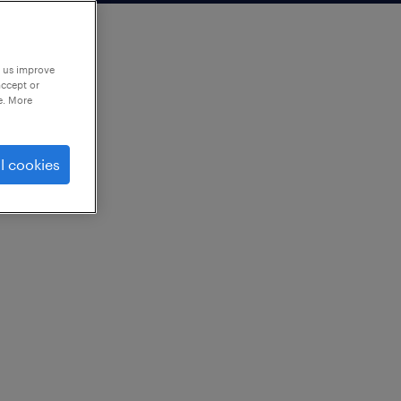
p us improve
accept or
e. More
l cookies