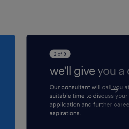
2 of 8
we'll give you a c
Our consultant will call you a
suitable time to discuss your
application and further care
aspirations.