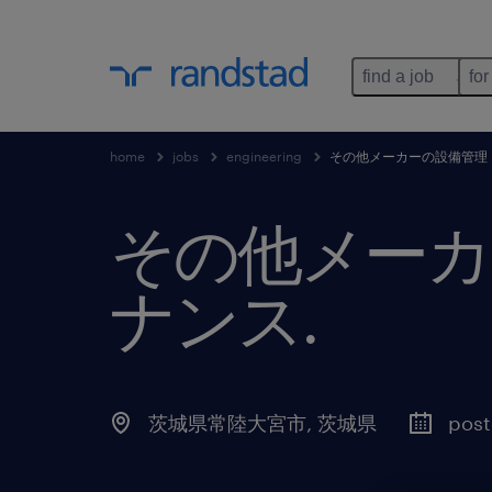
find a job
for
home
jobs
engineering
その他メーカーの設備管理
その他メーカ
ナンス
.
茨城県常陸大宮市
,
茨城県
post