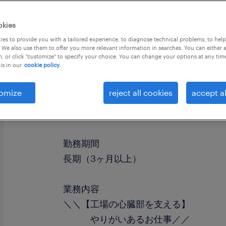
okies
es to provide you with a tailored experience, to diagnose technical problems, to hel
 We also use them to offer you more relevant information in searches. You can either 
, or click "customize" to specify your choice. You can change your options at any tim
is in our
cookie policy.
omize
reject all cookies
accept al
職種
設備管理・マシンメンテナンス
勤務期間
長期（3ヶ月以上）
業務内容
＼＼【工場の心臓部を支える】
やりがいあるお仕事／／