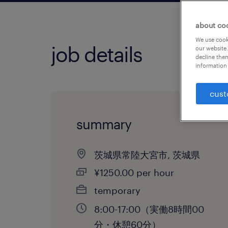
about co
We use cooki
job details
our website.
decline them
information 
cust
summary
茨城県常陸大宮市, 茨城県
¥1250.00 per hour
temporary
8:00-17:00（実働8時間00
分・休憩60分）