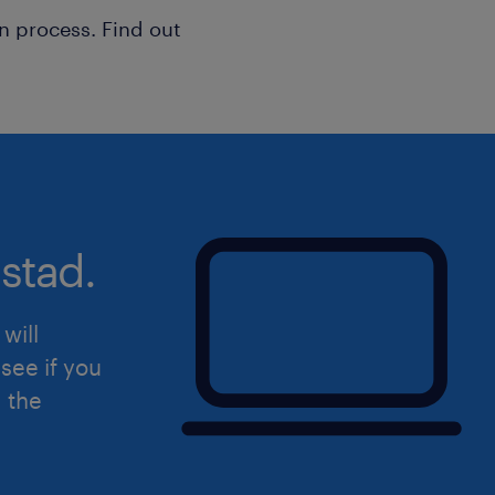
n process. Find out
stad.
will
see if you
d the