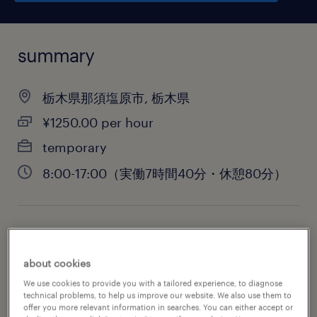
summary
栃木県那須塩原市, 栃木県
¥1250.00 per hour
temporary
8:00-17:00（実働7時間40分・休憩80分）
job category
engineering
about cookies
We use cookies to provide you with a tailored experience, to diagnose
technical problems, to help us improve our website. We also use them to
offer you more relevant information in searches. You can either accept or