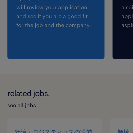
will review your application
a su
and see if you are a good fit
appl
for the job and the company.
aspi
related jobs.
see all jobs
物流・ロジスティクスの設備
機械