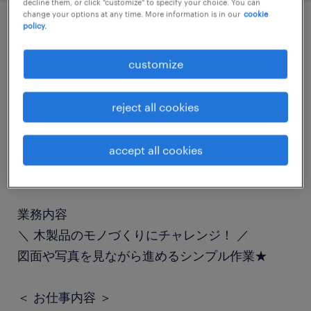
decline them, or click "customize" to specify your choice. You can
change your options at any time. More information is in our
cookie
policy.
job details
customize
職種
reject all cookies
組立・部品加工
accept all cookies
勤務期間
長期（3ヶ月以上）
業務内容
＼ 木製品のモノづくりにチャレンジ！ ／
図面や写真を見ながら進めるシンプル作業★
＜ お仕事内容 ＞