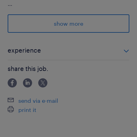
...
WEBで完結！『面談なし登録』実施中！
24時間いつでもプロフィール入力のみで完了★
show more
お気軽にご応募ください♪
派遣先の特徴
experience
正社員登用に積極的な安定企業です
未経験OK！ ・パソコン操作可能な方(文字入力や検索
share this job.
程度) ・木材加工経験あれば尚可
最寄駅
JR東北本線／西那須野駅（車10分）
JR東北本線／黒磯駅（車11分）
send via e-mail
JR東北本線／野崎(栃木県)駅（車30分）
print it
休日休暇
土日祝日