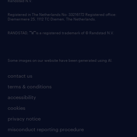
Randstad N.V.
contact us
Registered in The Netherlands No: 33216172 Registered office:
Diemermere 25, 1112 TC Diemen, The Netherlands.
RANDSTAD,
is a registered trademark of © Randstad N.V.
Some images on our website have been generated using AI.
contact us
terms & conditions
accessibility
cookies
privacy notice
misconduct reporting procedure