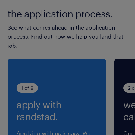
土曜、祝日は企業カレンダーに準ずる(祝日は年
the application process.
数回、土曜は出勤多め)
See what comes ahead in the application
就業時間
process. Find out how we help you land that
8:00-17:00（実働7時間40分・休憩80分）
job.
※【休憩時間】10:00～10:10／12:00～13:00／
15:00～15:10（合計60分）
残業
10時間／月 程度
1 of 8
2 o
apply with
we
randstad.
cal
Applying with us is easy. We
Our 