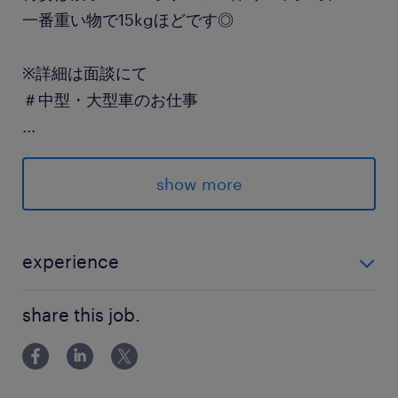
一番重い物で15kgほどです◎
※詳細は面談にて
＃中型・大型車のお仕事
...
≪スマホで簡単☆日払い・週払いもOK！(規定
有)≫
show more
派遣先の特徴
20代.30代.40代.50代の幅広い年齢層の方が活躍
experience
している職場です。
＜必須条件＞ ■中型免許(8t限定)MT必須 ■4t車以上の乗
share this job.
務経験、食品の店舗配送経験のある方 ※ゲート車の乗
最寄駅
務経験のある方大歓迎♪
相模線／原当麻駅（車14分）