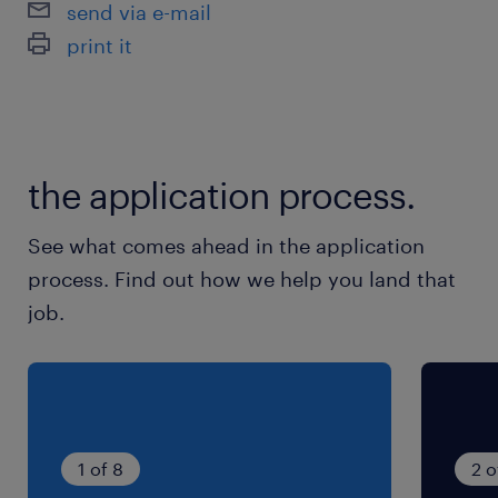
send via e-mail
休日休暇
print it
シフト制
■週休2日
就業時間
the application process.
23:00-8:00（実働8時間00分・休憩60分）
See what comes ahead in the application
残業
process. Find out how we help you land that
■1日2時間程度の見込み
job.
1 of 8
2 o