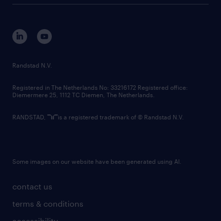
tech suite
disclaimer
equity, diversity, inclusion and belonging
contact us
corporate governance
randstad innovation fund
country websites
Randstad N.V.
contact us
Registered in The Netherlands No: 33216172 Registered office:
Diemermere 25, 1112 TC Diemen, The Netherlands.
RANDSTAD,
is a registered trademark of © Randstad N.V.
Some images on our website have been generated using AI.
contact us
terms & conditions
accessibility