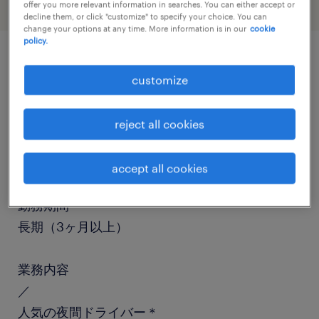
offer you more relevant information in searches. You can either accept or
decline them, or click "customize" to specify your choice. You can
change your options at any time. More information is in our
cookie
policy.
job details
customize
職種
reject all cookies
個配・宅配・ルート・配送、中型トラック、中型
免許、大型免許
accept all cookies
勤務期間
長期（3ヶ月以上）
業務内容
／
人気の夜間ドライバー＊