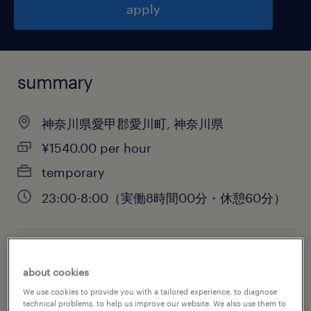
apply
summary
神奈川県愛甲郡愛川町, 神奈川県
¥1540.00 per hour
temporary
23:00-8:00（実働8時間00分・休憩60分）
job category
about cookies
warehousing & distribution
We use cookies to provide you with a tailored experience, to diagnose
technical problems, to help us improve our website. We also use them to