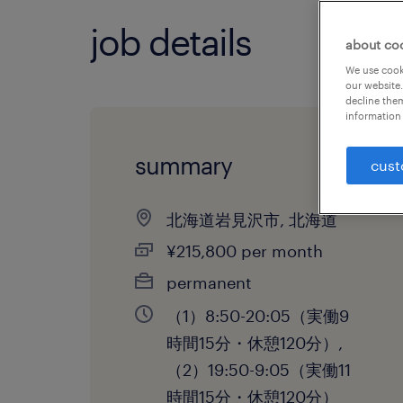
job details
about co
We use cooki
our website.
decline them
information 
summary
cust
北海道岩見沢市, 北海道
¥215,800 per month
permanent
（1）8:50-20:05（実働9
時間15分・休憩120分）,
（2）19:50-9:05（実働11
時間15分・休憩120分）