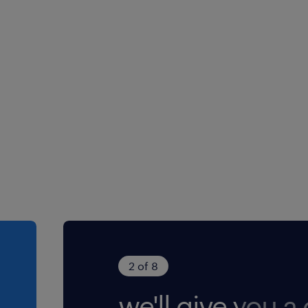
2 of 8
we'll give you a c