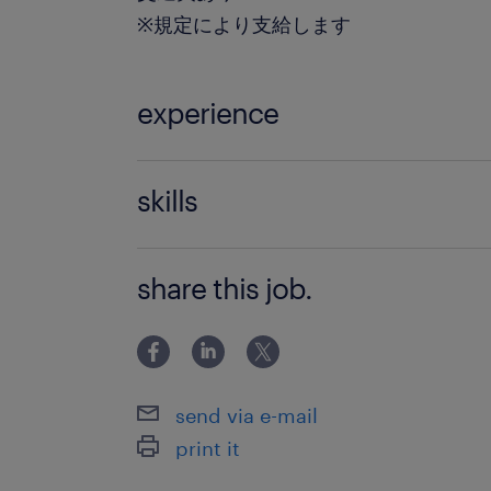
※規定により支給します
experience
■学歴：高卒以上 ■必須：普通自動車運
skills
可） ■求める人材： ・社会貢献度の高
・向上心があり、前向きに業務へ取り
・PC基本操作が可能な方
・行動力、フットワークに自信のある
share this job.
send via e-mail
print it