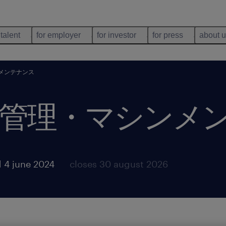
 talent
for employer
for investor
for press
about 
メンテナンス
管理・マシンメ
 4 june 2024
closes 30 august 2026