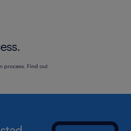
ess.
n process. Find out
stad.