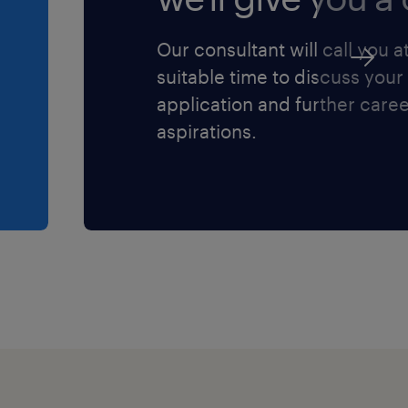
Our consultant will call you a
suitable time to discuss your
application and further care
aspirations.