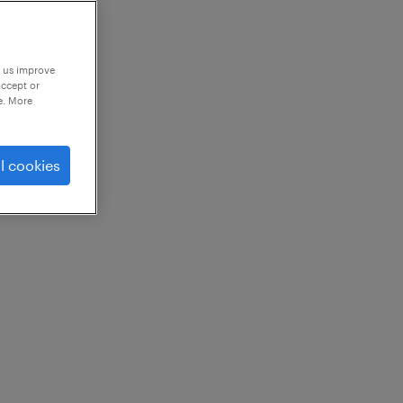
p us improve
accept or
e. More
l cookies