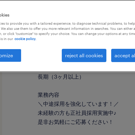
okies
es to provide you with a tailored experience, to diagnose technical problems, to hel
 We also use them to offer you more relevant information in searches. You can either 
, or click "customize" to specify your choice. You can change your options at any tim
is in our
cookie policy.
職種
設備管理・マシンメンテナンス
omize
reject all cookies
accept al
勤務期間
長期（3ヶ月以上）
業務内容
＼中途採用を強化しています！／
未経験の方も正社員採用実施中♪
是非お気軽にご応募ください！