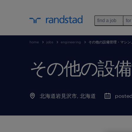
find a job
for
home
jobs
engineering
その他の設備管理・マシン
その他の設備
北海道岩見沢市
,
北海道
posted