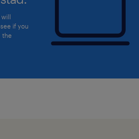
will
see if you
d the