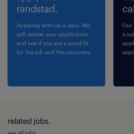
勤務先により残業がある場合もあり。できなくて
randstad.
cal
も相談OK！
Applying with us is easy. We
Our 
交通費
will review your application
a su
※嬉しい交通費支給～☆車バイク通勤も相談Ｏ
and see if you are a good fit
appl
Ｋ！
for the job and the company.
aspi
related jobs.
see all jobs