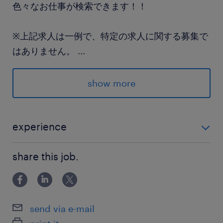
色々なお仕事が検索できます！！
※上記求人は一例で、特定の求人に関する募集で
はありません。
...
※応募時の状況によりご紹介できるお仕事は異な
ります。
show more
派遣先の特徴
experience
大手企業、外資系企業など様々な勤務先をご用意
未経験大歓迎！！ 軽作業の職場がたくさんあるので、
しています。
share this job.
自分に合ったところが見つかるまでチャレンジＯＫ！
最寄駅
総武線、総武本線、東武野田線／船橋駅（徒歩7
send via e-mail
分）