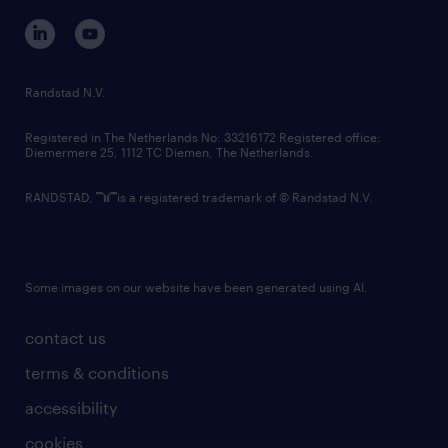
corporate governance
randstad innovation fund
country websites
Randstad N.V.
contact us
Registered in The Netherlands No: 33216172 Registered office:
Diemermere 25, 1112 TC Diemen, The Netherlands.
RANDSTAD,
is a registered trademark of © Randstad N.V.
Some images on our website have been generated using AI.
contact us
terms & conditions
accessibility
cookies