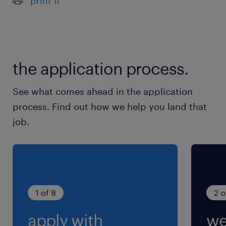
print it
東西線、京葉線、総武線、武蔵野線、東葉高速線
／西船橋駅
休日休暇
the application process.
土日祝日
※勤務日はお仕事により異なります
See what comes ahead in the application
process. Find out how we help you land that
就業時間
job.
（1）9:00-18:00（実働8時間00分・休憩60分）
（2）9:00-16:00（実働6時間00分・休憩60分）
（3）10:00-18:00（実働7時間00分・休憩60
分）
※※お仕事内容・職種・勤務地により異なります
1 of 8
2 o
apply with
we
残業