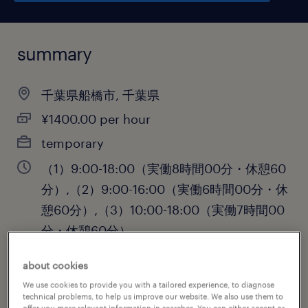
summary
千葉県船橋市, 千葉県
¥1400.00 per hour
temporary
（1）9:00-18:00（実働8時間00分・休憩60
分）,（2）9:00-16:00（実働6時間00分・休
憩60分）,（3）10:00-18:00（実働7時間00
分・休憩60分）
about cookies
We use cookies to provide you with a tailored experience, to diagnose
job category
technical problems, to help us improve our website. We also use them to
offer you more relevant information in searches. You can either accept or