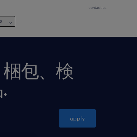
contact us
us
・梱包、検
品
.
apply