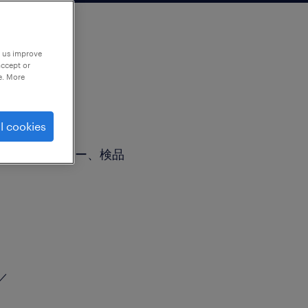
p us improve
accept or
e. More
l cookies
シンオペレーター、検品
／