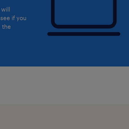
will
see if you
d the