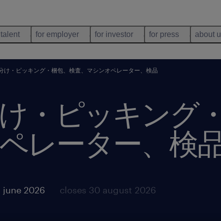
 talent
for employer
for investor
for press
about 
分け・ピッキング・梱包、検査、マシンオペレーター、検品
け・ピッキング
ペレーター、検
 june 2026
closes 30 august 2026