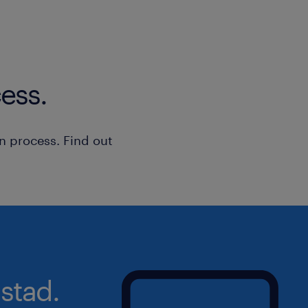
ess.
n process. Find out
stad.