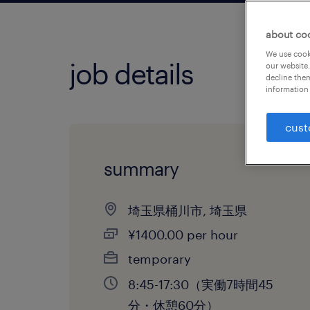
about co
We use cooki
job details
our website.
decline them
information 
cust
summary
埼玉県桶川市, 埼玉県
¥1400.00 per hour
temporary
8:45-17:30（実働7時間45
分・休憩60分）