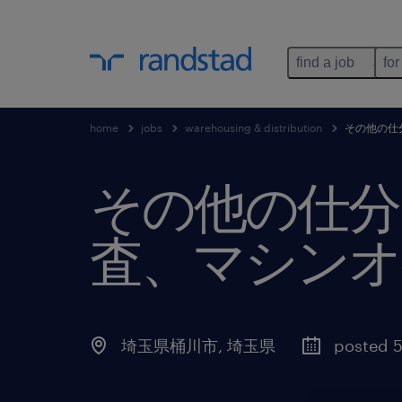
find a job
for
home
jobs
warehousing & distribution
その他の仕
その他の仕分
査、マシンオ
埼玉県桶川市
,
埼玉県
posted 5