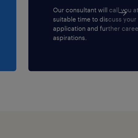
Our consultant will call you a
suitable time to discuss your
application and further care
aspirations.