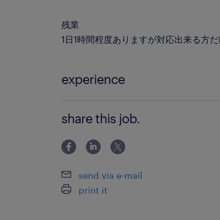
残業
1日1時間程度ありますが対応出来る方だ
experience
未経験OK！ 「異業種からの転職」や
share this job.
方」も大歓迎♪
send via e-mail
print it