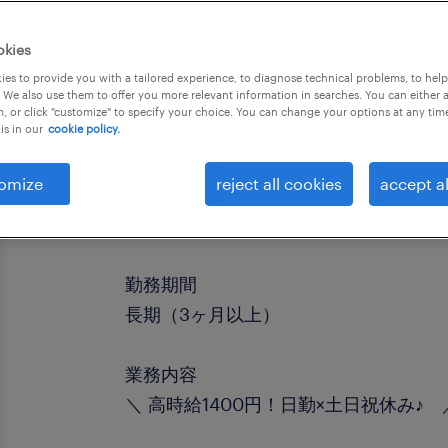
okies
es to provide you with a tailored experience, to diagnose technical problems, to hel
 We also use them to offer you more relevant information in searches. You can either 
, or click "customize" to specify your choice. You can change your options at any tim
is in our
cookie policy.
omize
reject all cookies
accept al
職種
仕分け・ピッキング・梱包、検査、マ
勤務期間
長期（3ヶ月以上）
業務内容
＼ 高時給1400円！日勤×土日祝休み♪ 