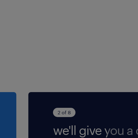
2 of 8
we'll give you a c