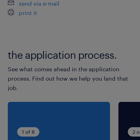
send via e-mail
print it
派遣先の特徴
※お仕事内容により異なります。
最寄駅
the application process.
秩父鉄道、東武伊勢崎線／羽生駅（車25分）
秩父鉄道／新郷(埼玉県)駅
See what comes ahead in the application
東武伊勢崎線／南羽生駅
process. Find out how we help you land that
job.
休日休暇
土日祝日
※勤務日はお仕事により異なります。【例】週2
～週5勤務、平日休みor土日休みなど
1 of 8
2 o
就業時間