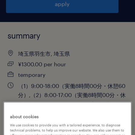
apply
summary
埼玉県羽生市, 埼玉県
¥1300.00 per hour
temporary
（1）9:00-18:00（実働8時間00分・休憩60
分）,（2）8:00-17:00（実働8時間00分・休
憩60分）,（3）9:00-16:00（実働6時間00
分・休憩60分）,（4）14:00-1
about cookies
We use cookies to provide you with a tailored experience, to diagnose
technical problems, to help us improve our website. We also use them to