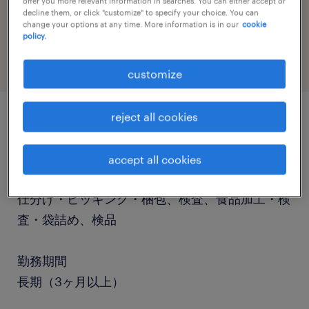
offer you more relevant information in searches. You can either accept or
job category
decline them, or click "customize" to specify your choice. You can
change your options at any time. More information is in our
cookie
warehousing & distribution
policy.
customize
reject all cookies
job details
accept all cookies
職種
仕分け・ピッキング・梱包、検査、食品加工・検
査・袋詰め、検品
勤務期間
長期（3ヶ月以上）