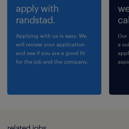
apply with
we
（1）9:00-18:00（実働8時間00分・休憩60分）
（2）8:00-17:00（実働8時間00分・休憩60分）
randstad.
cal
（3）9:00-16:00（実働6時間00分・休憩60分）
（4）14:00-18:00（実働4時間00分・休憩0分）
Applying with us is easy. We
Our 
※※お仕事内容・職種・勤務地により異なります
will review your application
a su
and see if you are a good fit
appl
残業
for the job and the company.
aspi
※お仕事により異なります。
related jobs.