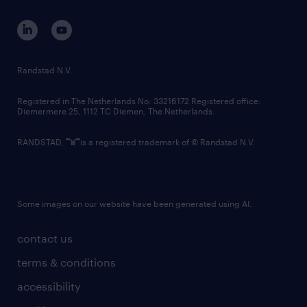
contact us
corporate governance
randstad innovation fund
country websites
Randstad N.V.
contact us
Registered in The Netherlands No: 33216172 Registered office:
Diemermere 25, 1112 TC Diemen, The Netherlands.
RANDSTAD,
is a registered trademark of © Randstad N.V.
Some images on our website have been generated using AI.
contact us
terms & conditions
accessibility