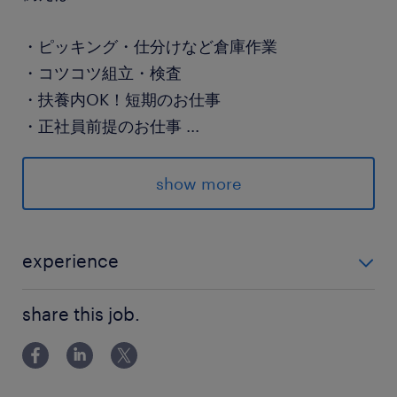
・ピッキング・仕分けなど倉庫作業
・コツコツ組立・検査
・扶養内OK！短期のお仕事
・正社員前提のお仕事
...
show more
※上記求人は一例で、
特定の求人に関する募集ではありません。
experience
※応募時の状況により
未経験歓迎 ※ご経験に応じたお仕事のご紹介も可能で
ご紹介できるお仕事は異なります。
share this job.
す。
#exjo