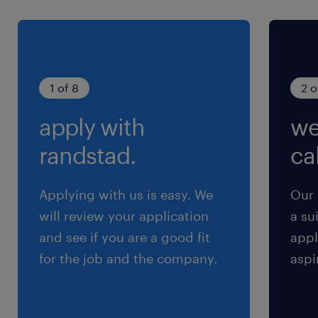
就業時間
9:00-18:00（実働8時間00分・休憩60分）
1 of 8
2 o
残業
apply with
we
月0～20H（繁忙期に任意で残業を相談させてい
ただくことがあります）
randstad.
cal
Applying with us is easy. We
Our 
will review your application
a su
and see if you are a good fit
appl
for the job and the company.
aspi