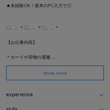
★未経験OK！基本のPC入力で◎
〇。。＊〇。。＊〇。。＊
【お仕事内容】
＊カードや荷物の運搬
...
（ハンドリフトや台車使用）
＊納期管理
show more
＊倉庫管理
＊かんたんなPCデータ入力 など
experience
〇。。＊〇。。＊〇。。＊
■未経験OK！ お気軽にご応募ください☆ 話を聞くだけ
skills