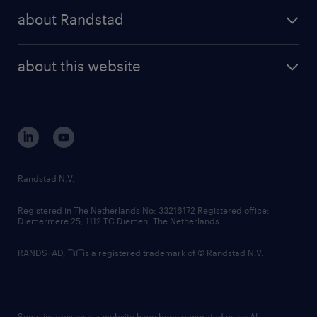
press releases
randstad share
randstad professional
about Randstad
news and events
investor contacts
randstad enterprise
company profile
future of work
randstad digital
about this website
sustainability
tech suite
disclaimer
equity, diversity, inclusion and belonging
contact us
corporate governance
randstad innovation fund
country websites
Randstad N.V.
contact us
Registered in The Netherlands No: 33216172 Registered office:
Diemermere 25, 1112 TC Diemen, The Netherlands.
RANDSTAD,
is a registered trademark of © Randstad N.V.
Some images on our website have been generated using AI.