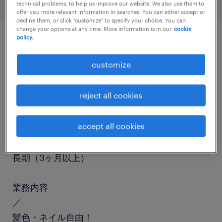
technical problems, to help us improve our website. We also use them to
offer you more relevant information in searches. You can either accept or
decline them, or click "customize" to specify your choice. You can
change your options at any time. More information is in our
cookie
policy.
job details
customize
職種
reject all cookies
仕分け・ピッキング・梱包、検品、倉庫管理、入
出荷
accept all cookies
勤務期間
長期（3ヶ月以上）
業務内容
／
髪色・ネイル自由！