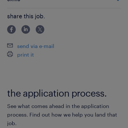
でもOKです◎
■PCスキル：基本的なPC操作（入力、メール対応程
デスク作業もあるので体の負担も
share this job.
度）
少なめです◎
派遣先の特徴
send via e-mail
トレーディングカードなどの収集品の真贋鑑定お
print it
よびグレーディング（状態評価）サービスの提供
などを行う企業です
最寄駅
the application process.
東京モノレール／流通センター駅（徒歩5分）
京急本線／平和島駅（徒歩16分）
See what comes ahead in the application
process. Find out how we help you land that
休日休暇
job.
土日祝日