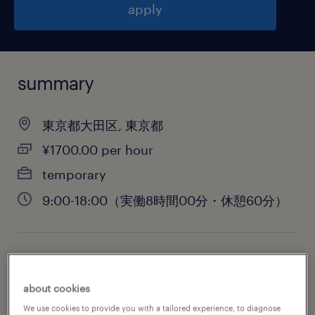
apply
summary
東京都大田区, 東京都
¥1700.00 per hour
temporary
9:00-18:00（実働8時間00分・休憩60分）
job category
warehousing & distribution
about cookies
We use cookies to provide you with a tailored experience, to diagnose