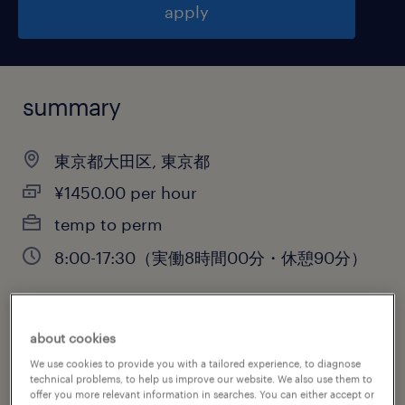
apply
summary
東京都大田区, 東京都
¥1450.00 per hour
temp to perm
8:00-17:30（実働8時間00分・休憩90分）
job category
about cookies
warehousing & distribution
We use cookies to provide you with a tailored experience, to diagnose
technical problems, to help us improve our website. We also use them to
offer you more relevant information in searches. You can either accept or