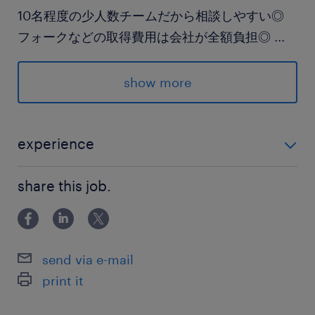
10名程度の少人数チームだから相談しやすい◎
フォークなどの取得費用は会社が全額負担◎
...
未経験から「一生モノの資格」が手に入る！
show more
「詳細を知りたい」
「質問したい」
experience
気になった方！お問い合わせはお気軽に◎
未経験スタート大歓迎
お待ちしてます！！
share this job.
派遣先の特徴
▶創業40年の安定企業◎
send via e-mail
▶︎リサイクル需要は右肩上がりで需要安定
print it
最寄駅