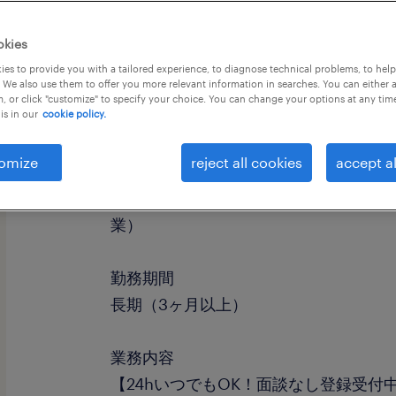
okies
es to provide you with a tailored experience, to diagnose technical problems, to hel
 We also use them to offer you more relevant information in searches. You can either 
, or click "customize" to specify your choice. You can change your options at any tim
is in our
cookie policy.
omize
reject all cookies
accept al
職種
仕分け・ピッキング・梱包、その他（
業）
勤務期間
長期（3ヶ月以上）
業務内容
【24hいつでもOK！面談なし登録受付