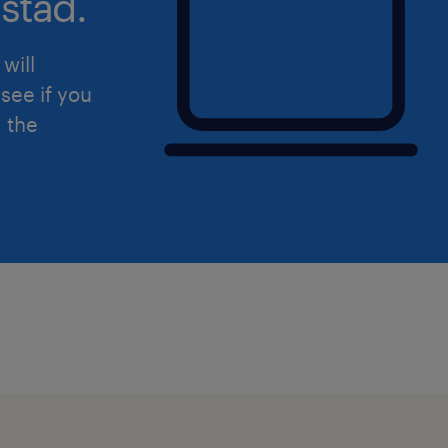
stad.
will
see if you
d the