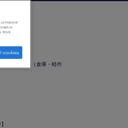
p us improve
accept or
e. More
l cookies
製造）、その他（倉庫・軽作
中】