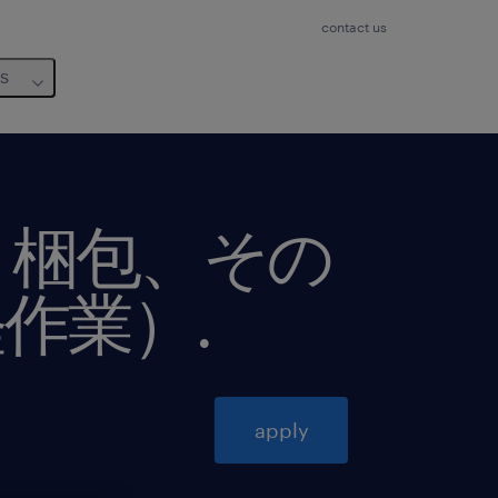
contact us
us
・梱包、その
軽作業）
.
apply