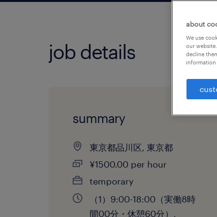
about co
We use cooki
job details
our website.
decline them
information 
cust
summary
東京都品川区, 東京都
¥1500.00 per hour
temporary
（1）9:00-18:00（実働8時
間00分・休憩60分）,