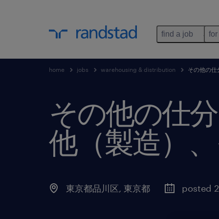
find a job
for
home
jobs
warehousing & distribution
その他の仕
その他の仕分
他（製造）、
東京都品川区
,
東京都
posted 2