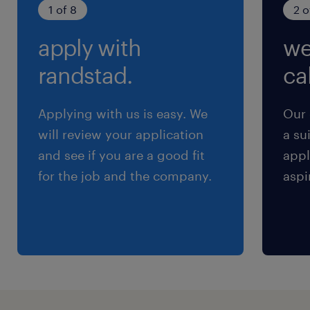
（3）11:00-18:00（実働6時間00分・休憩60
1 of 8
2 o
分）
apply with
we
（4）21:00-6:00（実働8時間00分・休憩60分）
※※お仕事内容・職種・勤務地により異なりま
randstad.
cal
す。
Applying with us is easy. We
Our 
残業
will review your application
a su
※お仕事により異なります。 ※ご希望に応じたお
and see if you are a good fit
appl
仕事もご案内できます。
for the job and the company.
aspi