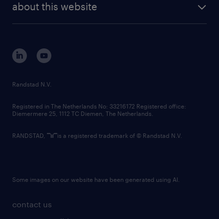
randstad digital
about this website
sustainability
tech suite
disclaimer
equity, diversity, inclusion and belonging
contact us
corporate governance
randstad innovation fund
country websites
Randstad N.V.
contact us
Registered in The Netherlands No: 33216172 Registered office:
Diemermere 25, 1112 TC Diemen, The Netherlands.
RANDSTAD,
is a registered trademark of © Randstad N.V.
Some images on our website have been generated using AI.
contact us