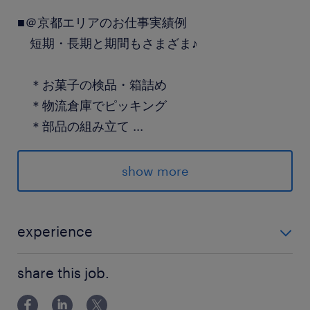
■＠京都エリアのお仕事実績例
短期・長期と期間もさまざま♪
＊お菓子の検品・箱詰め
＊物流倉庫でピッキング
＊部品の組み立て
...
＊夜勤の軽作業 など
show more
※上記求人は一例で、特定の求人に
関する募集ではありません
experience
※応募時の状況によりご紹介できる
未経験OK ＊ご経験に応じたお仕事のご案内も可能で
お仕事は異なります
share this job.
す。