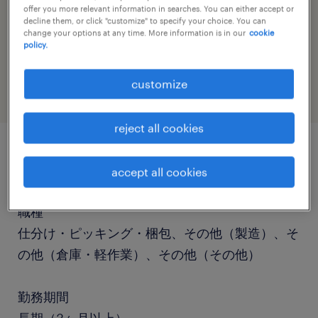
offer you more relevant information in searches. You can either accept or
decline them, or click "customize" to specify your choice. You can
change your options at any time. More information is in our
cookie
job category
policy.
warehousing & distribution
customize
reject all cookies
job details
accept all cookies
職種
仕分け・ピッキング・梱包、その他（製造）、そ
の他（倉庫・軽作業）、その他（その他）
勤務期間