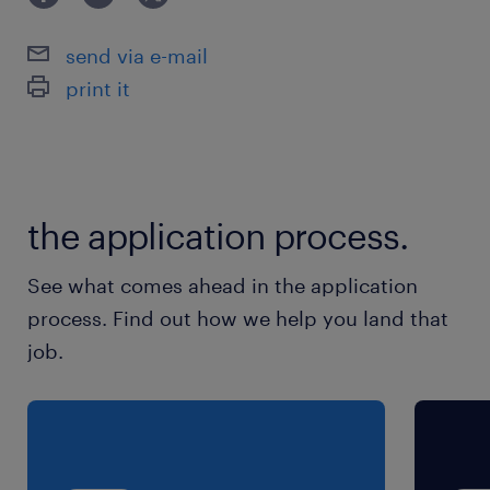
派遣先の特徴
※お仕事内容により異なります。
send via e-mail
print it
最寄駅
烏丸線／四条(京都市営)駅（徒歩5分）
阪急京都本線／烏丸駅（徒歩5分）
the application process.
休日休暇
土日祝日
See what comes ahead in the application
※勤務日はお仕事により異なります。【例】週2
process. Find out how we help you land that
～週5勤務、平日休みor土日休みなど
job.
就業時間
（1）9:00-17:00（実働7時間00分・休憩60分）
（2）9:00-18:00（実働8時間00分・休憩60分）