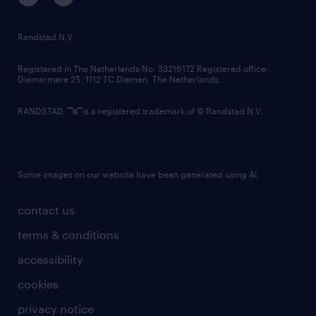
randstad innovation fund
country websites
Randstad N.V.
contact us
Registered in The Netherlands No: 33216172 Registered office:
Diemermere 25, 1112 TC Diemen, The Netherlands.
RANDSTAD,
is a registered trademark of © Randstad N.V.
Some images on our website have been generated using AI.
contact us
terms & conditions
accessibility
cookies
privacy notice