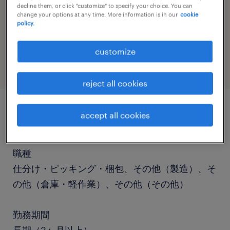
decline them, or click "customize" to specify your choice. You can
change your options at any time. More information is in our
cookie
policy.
job category
warehousing & distribution
customize
reject all cookies
accept all cookies
job details
職種
仕分け・ピッキング・梱包、その他（製造）、そ
の他（倉庫・軽作業）、その他（その他）
勤務期間