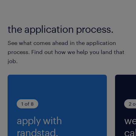
総武線、総武本線、東武野田線／船橋駅（徒歩7
分）
東西線、京葉線、総武線、武蔵野線、東葉高速線
the application process.
／西船橋駅
京成千葉線、京成本線、京成松戸線／京成津田沼
See what comes ahead in the application
駅
process. Find out how we help you land that
job.
休日休暇
週休2日
※勤務日はお仕事により異なります。 【例】週
2～週5勤務、平日休みor土日休みなど
1 of 8
2 o
就業時間
apply with
we
（1）9:00-18:00（実働8時間00分・休憩60分）
（2）9:00-17:30（実働7時間30分・休憩60分）
randstad.
cal