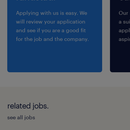
（3）21:00-6:00（実働8時間00分・休憩60分）
（4）9:00-16:00（実働6時間00分・休憩60分）
Applying with us is easy. We
Our 
※※お仕事内容・職種・勤務地により異なりま
will review your application
a su
す。
and see if you are a good fit
appl
for the job and the company.
aspi
残業
※お仕事により異なります。 ※ご希望に応じたお
仕事もご案内できます。
related jobs.
see all jobs