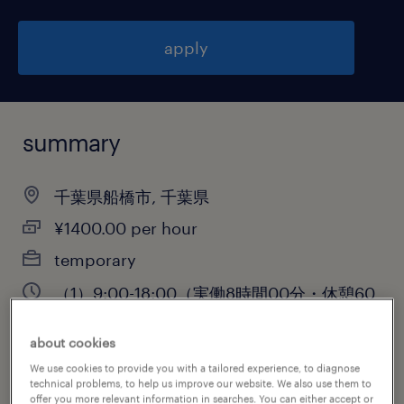
apply
summary
千葉県船橋市, 千葉県
¥1400.00 per hour
temporary
（1）9:00-18:00（実働8時間00分・休憩60
分）,（2）9:00-17:30（実働7時間30分・休
about cookies
憩60分）,（3）21:00-6:00（実働8時間00
We use cookies to provide you with a tailored experience, to diagnose
分・休憩60分）,（4）9:00-16
technical problems, to help us improve our website. We also use them to
offer you more relevant information in searches. You can either accept or