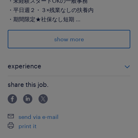
・未経験スタートOKの一般事務
・平日週２・３×残業なしの扶養内
・期間限定★社保なし短期
...
・WワークもOKな夜勤
・正社員前提のお仕事
show more
※上記求人は一例で、特定の求人に関する募集で
はありません。
experience
※応募時の状況によりご紹介できるお仕事は異な
未経験歓迎 ※ご経験に応じたお仕事のご案内も可能で
ります。
share this job.
す。
派遣先の特徴
※お仕事内容により異なります。
send via e-mail
print it
最寄駅