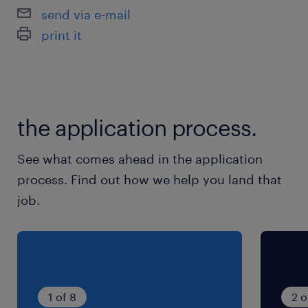
最寄駅
send via e-mail
京成成田線、京成本線／京成成田駅（その他10
print it
分）
芝山鉄道／芝山千代田駅
成田線／成田駅
the application process.
休日休暇
週休2日
See what comes ahead in the application
※勤務日はお仕事により異なります。 【例】週
process. Find out how we help you land that
3～週5勤務、平日休みor土日休みなど
job.
就業時間
（1）9:00-18:00（実働8時間00分・休憩60分）
（2）9:00-16:00（実働6時間00分・休憩60分）
（3）21:00-6:00（実働8時間00分・休憩60分）
1 of 8
2 o