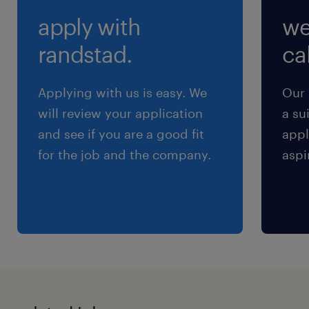
（4）12:00-21:00（実働8時間00分・休憩60
apply with
we
分）
※※お仕事内容・職種・勤務地により異なりま
randstad.
cal
す。
Applying with us is easy. We
Our 
残業
will review your application
a su
※お仕事により異なります。 ※ご希望に応じたお
and see if you are a good fit
appl
仕事もご案内できます。
for the job and the company.
aspi