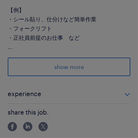
【例】
・シール貼り、仕分けなど簡単作業
・フォークリフト
・正社員前提のお仕事 など
...
※上記求人は一例で、特定の求人に関する募集で
はありません。
show more
※応募時の状況によりご紹介できるお仕事は異な
ります。転職も応援◎電話で派遣登録！土日も予
約OK
experience
未経験歓迎 ※ご経験に応じたお仕事のご紹介も可能で
派遣先の特徴
share this job.
す。
※お仕事内容により異なります。