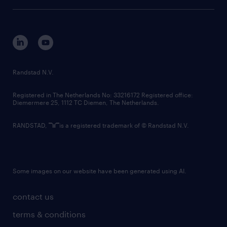
tech suite
disclaimer
equity, diversity, inclusion and belonging
contact us
corporate governance
randstad innovation fund
country websites
Randstad N.V.
contact us
Registered in The Netherlands No: 33216172 Registered office:
Diemermere 25, 1112 TC Diemen, The Netherlands.
RANDSTAD,
is a registered trademark of © Randstad N.V.
Some images on our website have been generated using AI.
contact us
terms & conditions