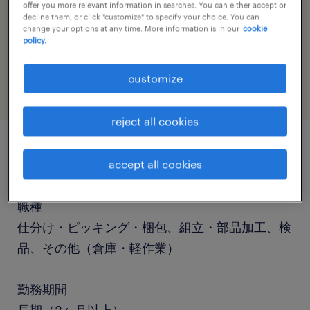
offer you more relevant information in searches. You can either accept or
decline them, or click "customize" to specify your choice. You can
change your options at any time. More information is in our
cookie
job category
policy.
warehousing & distribution
customize
reject all cookies
job details
accept all cookies
職種
仕分け・ピッキング・梱包、組立・部品加工、検
品、その他（倉庫・軽作業）
勤務期間