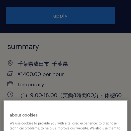
apply
summary
千葉県成田市, 千葉県
¥1400.00 per hour
temporary
（1）9:00-18:00（実働8時間00分・休憩60
分）,（2）9:00-16:00（実働6時間00分・休
憩60分）,（3）21:00-6:00（実働8時間00
about cookies
分・休憩60分）,（4）12:00-2
We use cookies to provide you with a tailored experience, to diagnose
technical problems, to help us improve our website. We also use them to