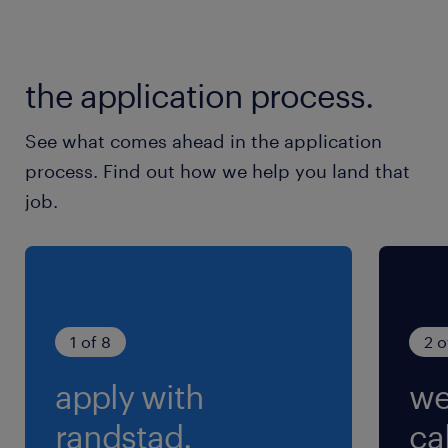
休日休暇
土日祝日
the application process.
※祝日はカレンダーあり（GW、お盆、年末年始
休暇あり） 月に1～2回土曜出勤になる可能性あ
See what comes ahead in the application
り
process. Find out how we help you land that
job.
就業時間
9:00-17:45（実働7時間30分・休憩75分）
※お昼休憩45分の他に、10時45分～、15時～各
15分休憩有り
1 of 8
2 o
残業
apply with
we
平均20～30ｈ/月
randstad.
cal