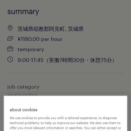
summary
茨城県稲敷郡阿見町, 茨城県
¥1180.00 per hour
temporary
9:00-17:45（実働7時間30分・休憩75分）
job category
engineering
about cookies
We use cookies to provide you with a tailored experience, to diagnose
technical problems, to help us improve our website. We also use them to
offer you more relevant information in searches. You can either accept or