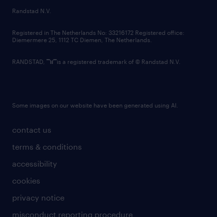
country websites
Randstad N.V.
contact us
Registered in The Netherlands No: 33216172 Registered office:
Diemermere 25, 1112 TC Diemen, The Netherlands.
RANDSTAD,
is a registered trademark of © Randstad N.V.
Some images on our website have been generated using AI.
contact us
terms & conditions
accessibility
cookies
privacy notice
misconduct reporting procedure