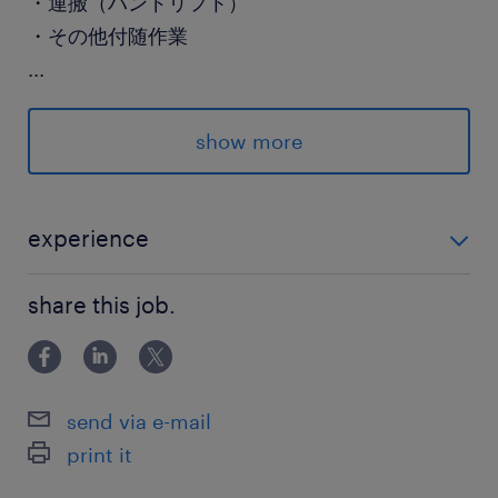
・運搬（ハンドリフト）
・その他付随作業
...
※10～30キロ程度の重量物あり（2人一組）
※それ以上はフォークリフトやクレーンを使用
show more
詳細はお電話、面談にてご案内します
experience
派遣先の特徴
未経験の方も大歓迎です！ ◎モノづくりに興味がある
大手物流会社を取引先に持つ優良企業です◎
share this job.
方に是非オススメです
最寄駅
JR常磐線／ひたち野うしく駅（車18分）
send via e-mail
JR常磐線／荒川沖駅（車20分）
print it
JR常磐線／牛久駅（車22分）