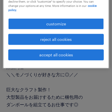
decline them, or click "customize" to specify your choice. You can
job details
change your options at any time. More information is in our
cookie
policy.
職種
customize
組立・部品加工
reject all cookies
勤務期間
長期（3ヶ月以上）
accept all cookies
業務内容
＼＼モノづくりが好きな方に◎／／
巨大なクラフト製作！
大型製品をお届けするために梱包用の
ダンボールを組立てるお仕事です◎