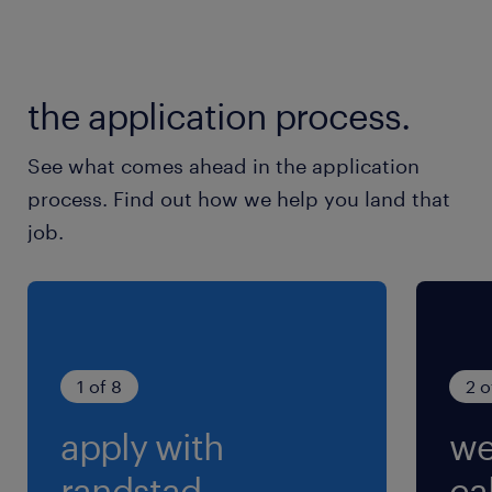
休日休暇
シフト制
the application process.
平日含む週休2日（シフト制） ※土日祝日含む
週5日勤務です
See what comes ahead in the application
process. Find out how we help you land that
就業時間
job.
9:00-17:00（実働7時間00分・休憩60分）
1 of 8
2 o
apply with
we
randstad.
cal