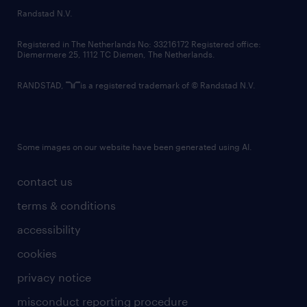
country websites
Randstad N.V.
contact us
Registered in The Netherlands No: 33216172 Registered office:
Diemermere 25, 1112 TC Diemen, The Netherlands.
RANDSTAD,
is a registered trademark of © Randstad N.V.
Some images on our website have been generated using AI.
contact us
terms & conditions
accessibility
cookies
privacy notice
misconduct reporting procedure