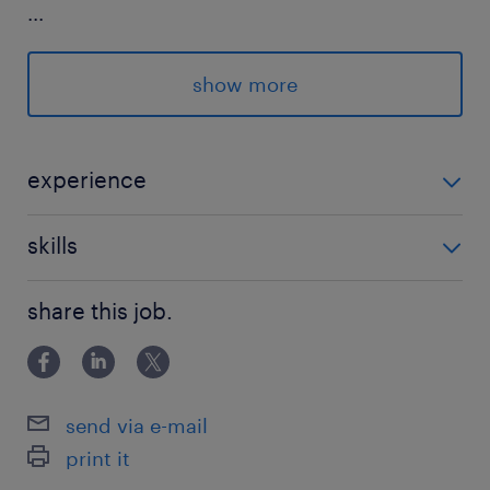
...
＝・＝・＝・＝・＝・＝
show more
40代〜50代のスタッフも多数活躍中★
派遣先の特徴
experience
安定性抜群の大手金融機関です。知名度・信頼度
【未経験OK】 ★金融業界の経験は不問 （他業界から
ともに高く、派遣期間終了後は直雇用の契約社員
skills
のキャリアチェンジ歓迎！） （ブランクがある方も大
として、大手の安定した基盤のもとで長期的に活
歓迎です！）
★PC基本操作レベルでOK
躍していただけます。
share this job.
（Excel・Wordへの入力ができればOK！）
最寄駅
京浜東北線、高崎線、東北本線、湘南新宿ライン
send via e-mail
／浦和駅（徒歩5分）
print it
埼京線／中浦和駅（バス10分）