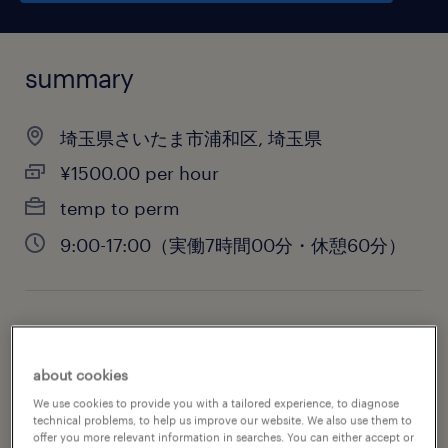
summary
埼玉県さいたま市浦和区, 埼玉県
¥1500.00 per hour
temp to perm
9:00-17:00（実働7時間00分・休憩60分）
job category
administrative & support services
about cookies
We use cookies to provide you with a tailored experience, to diagnose
technical problems, to help us improve our website. We also use them to
offer you more relevant information in searches. You can either accept or