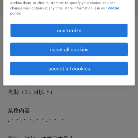
decline them, or click "customize" to specify your choice. You can
change your options at any time. More information is in our
cookie
policy.
customize
job details
reject all cookies
職種
その他営業・サービス
accept all cookies
勤務期間
長期（3ヶ月以上）
業務内容
.・・.・・.・・.・・.・