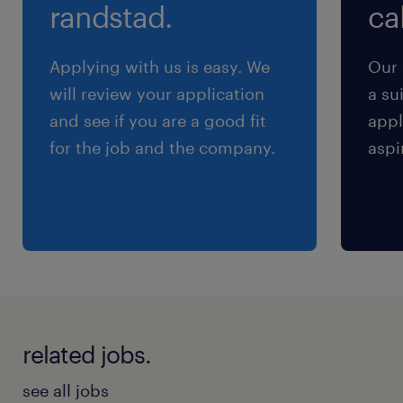
残業はほぼ無し ※イレギュラー時のみ発生の可
randstad.
cal
能性あり（月5h程度）
Applying with us is easy. We
Our 
will review your application
a su
and see if you are a good fit
appl
for the job and the company.
aspi
related jobs.
see all jobs