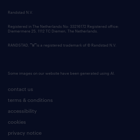
randstad innovation fund
country websites
Randstad N.V.
contact us
Registered in The Netherlands No: 33216172 Registered office:
Diemermere 25, 1112 TC Diemen, The Netherlands.
RANDSTAD,
is a registered trademark of © Randstad N.V.
Some images on our website have been generated using AI.
contact us
terms & conditions
accessibility
cookies
privacy notice