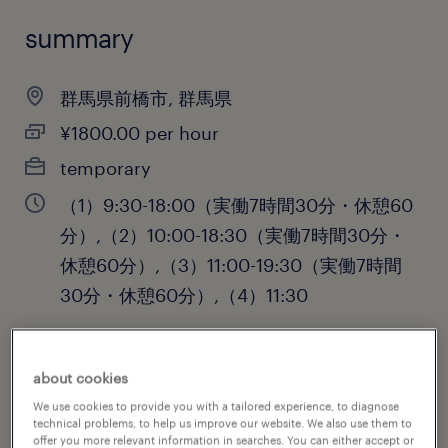
summary
群馬県前橋市, 群馬県
¥1800.00 per hour
temporary
（1）9:30-18:00（実働7時間30分・休憩60
分）,（2）10:00-18:30（実働7時間30分・
休憩60分）,（3）11:00-19:30（実働7時間
30分・休憩60分）,（4）11:30
about cookies
job category
We use cookies to provide you with a tailored experience, to diagnose
sales
technical problems, to help us improve our website. We also use them to
offer you more relevant information in searches. You can either accept or