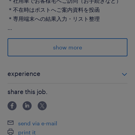
＊社用車でお客様宅へご訪問（お手続きなど）
＊不在時はポストへご案内資料を投函
＊専用端末への結果入力・リスト整理
...
※ガツガツした営業ではなく自分のペースで
OK！
show more
社員さんの手厚いサポート体制で安心！
派遣先の特徴
experience
基本は土日祝休み（※月1回程度、土曜出勤の可
・何かしらの事務のご経験のある方 ・普通自動車免許
能性あり）なので、プライベートの時間もしっか
share this job.
・Word／Excelの基本操作（入力・編集程度）
り確保しながら高収入が叶います！
最寄駅
send via e-mail
JR／新前橋駅（徒歩15分）
print it