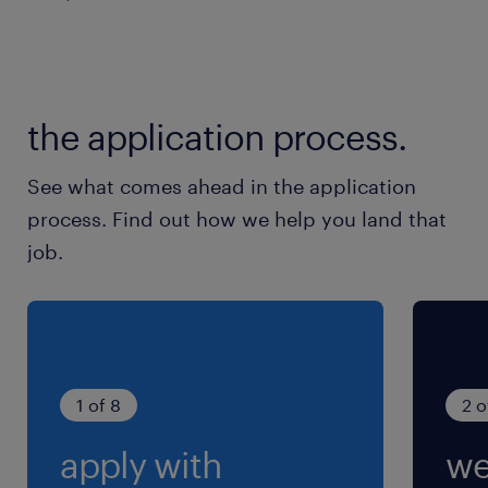
休日休暇
土日祝日
【土日休み】※月１回土曜日出勤の可能性あり
the application process.
就業時間
See what comes ahead in the application
（1）9:30-18:00（実働7時間30分・休憩60分）
process. Find out how we help you land that
（2）10:00-18:30（実働7時間30分・休憩60
job.
分）
（3）11:00-19:30（実働7時間30分・休憩60分）
（4）11:30-20:00（実働7時間30分・休憩60
分）
※【シフト制】勤務時間は4パターン
1 of 8
2 o
apply with
we
残業